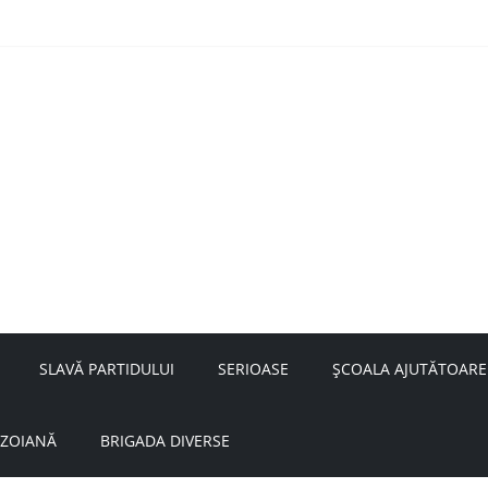
nță a doamnei Săvulescu de la Ojasca!
aru
SLAVĂ PARTIDULUI
SERIOASE
ȘCOALA AJUTĂTOARE
UZOIANĂ
BRIGADA DIVERSE