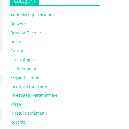
Categorii
Administrația Localnică
Benveuri
Brigada Diverse
buzau
Cancan
Fără categorie
Fashion politic
Feișăn Critique
Incultura Buzoiană
Investigații Paranormale
Porșe
Prostul Săptămânii
Recente