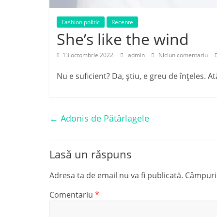
Fashion politic
Recente
She’s like the wind
13 octombrie 2022
admin
Niciun comentariu
Nu e suficient? Da, știu, e greu de înțeles. At
←
Adonis de Pătârlagele
Lasă un răspuns
Adresa ta de email nu va fi publicată.
Câmpuril
Comentariu
*