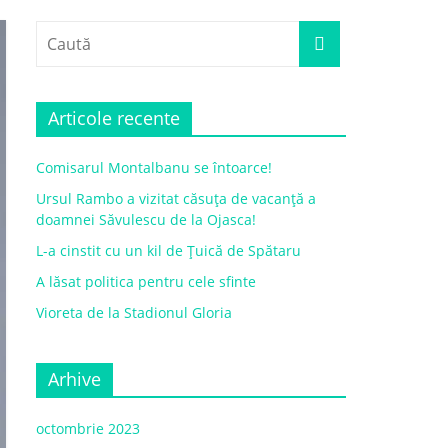
Articole recente
Comisarul Montalbanu se întoarce!
Ursul Rambo a vizitat căsuța de vacanță a
doamnei Săvulescu de la Ojasca!
L-a cinstit cu un kil de Țuică de Spătaru
A lăsat politica pentru cele sfinte
Vioreta de la Stadionul Gloria
Arhive
octombrie 2023