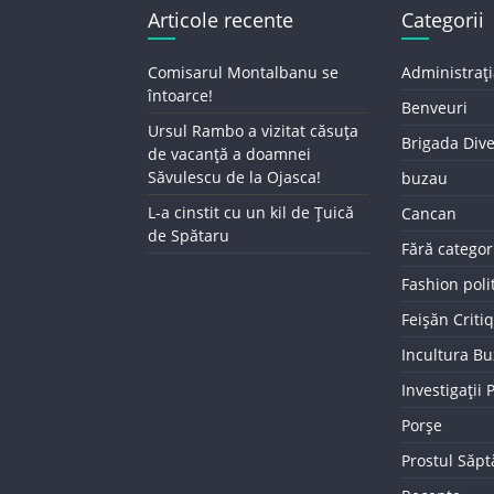
Articole recente
Categorii
Comisarul Montalbanu se
Administrați
întoarce!
Benveuri
Ursul Rambo a vizitat căsuța
Brigada Div
de vacanță a doamnei
Săvulescu de la Ojasca!
buzau
L-a cinstit cu un kil de Țuică
Cancan
de Spătaru
Fără categor
Fashion poli
Feișăn Criti
Incultura B
Investigații
Porșe
Prostul Săp