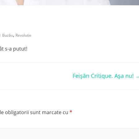
,
Buzău
Revolutie
ât s-a putut!
Feișăn Critique. Așa nu!
e obligatorii sunt marcate cu
*