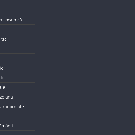
a Localnică
erse
ie
tic
que
uzoiană
 Paranormale
tămânii