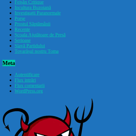
Feișăn Critique
Incultura Buzoiană
Investigații Paranormale
Porșe
Prostul Săptămânii
Recente
Școala Ajutătoare de Presă
Serioase
Slavă Partidului
Tovarășul nostru Toma
Meta
Autentificare
Flux intrări
Flux comentarii
WordPress.org