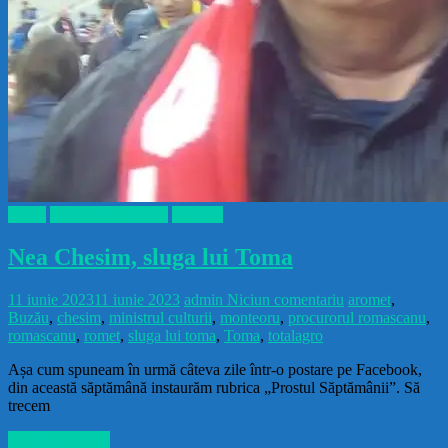
buzau
Prostul Săptămânii
Recente
Nea Chesim, sluga lui Toma
11 iunie 2023
11 iunie 2023
admin
Niciun comentariu
aromet
,
Buzău
,
chesim
,
ministrul culturii
,
monteoru
,
procurorul romascanu
,
romascanu
,
romet
,
sluga lui toma
,
Toma
,
totalagro
Așa cum spuneam în urmă câteva zile într-o postare pe Facebook,
din această săptămână instaurăm rubrica „Prostul Săptămânii”. Să
trecem
Citește mai mult