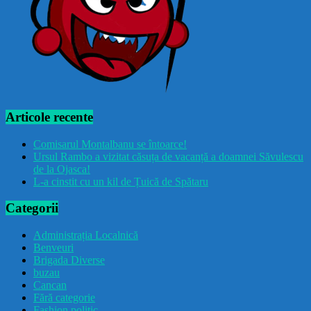
Articole recente
Comisarul Montalbanu se întoarce!
Ursul Rambo a vizitat căsuța de vacanță a doamnei Săvulescu
de la Ojasca!
L-a cinstit cu un kil de Țuică de Spătaru
Categorii
Administrația Localnică
Benveuri
Brigada Diverse
buzau
Cancan
Fără categorie
Fashion politic