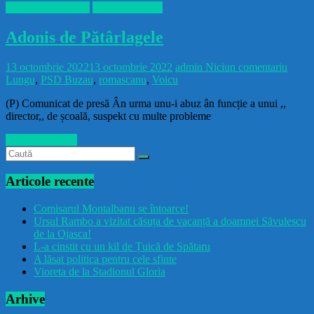
Incultura Buzoiană
Slavă Partidului
Adonis de Pătârlagele
13 octombrie 2022
13 octombrie 2022
admin
Niciun comentariu
Lungu
,
PSD Buzau
,
romascanu
,
Voicu
(P) Comunicat de presă Ân urma unu-i abuz ân funcție a unui ,,
director,, de școală, suspekt cu multe probleme
Citește mai mult
Articole recente
Comisarul Montalbanu se întoarce!
Ursul Rambo a vizitat căsuța de vacanță a doamnei Săvulescu
de la Ojasca!
L-a cinstit cu un kil de Țuică de Spătaru
A lăsat politica pentru cele sfinte
Vioreta de la Stadionul Gloria
Arhive