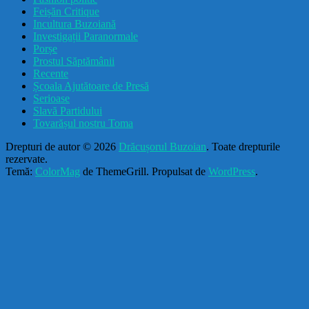
Feișăn Critique
Incultura Buzoiană
Investigații Paranormale
Porșe
Prostul Săptămânii
Recente
Școala Ajutătoare de Presă
Serioase
Slavă Partidului
Tovarășul nostru Toma
Drepturi de autor © 2026
Drăcușorul Buzoian
. Toate drepturile
rezervate.
Temă:
ColorMag
de ThemeGrill. Propulsat de
WordPress
.