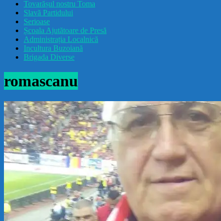
Tovarășul nostru Toma
drăcușorulbuzoian
Slavă Partidului
Serioase
Școala Ajutătoare de Presă
Administrația Localnică
Incultura Buzoiană
Brigada Diverse
romascanu