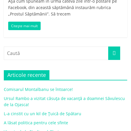
Așa cum spuneam în urmă câteva zile într-o postare pe
Facebook, din această săptămână instaurăm rubrica
„Prostul Săptămânii”. Să trecem
Citește mai mult
Articole recente
Comisarul Montalbanu se întoarce!
Ursul Rambo a vizitat căsuța de vacanță a doamnei Săvulescu
de la Ojasca!
L-a cinstit cu un kil de Țuică de Spătaru
A lăsat politica pentru cele sfinte