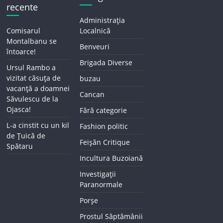
recente
Administrația
Comisarul
Localnică
Montalbanu se
Benveuri
întoarce!
Brigada Diverse
Ursul Rambo a
vizitat căsuța de
buzau
vacanță a doamnei
Cancan
Săvulescu de la
Ojasca!
Fără categorie
L-a cinstit cu un kil
Fashion politic
de Țuică de
Feișăn Critique
Spătaru
Incultura Buzoiană
Investigații
Paranormale
Porșe
Prostul Săptămânii