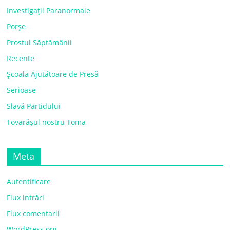
Investigații Paranormale
Porșe
Prostul Săptămânii
Recente
Școala Ajutătoare de Presă
Serioase
Slavă Partidului
Tovarășul nostru Toma
Meta
Autentificare
Flux intrări
Flux comentarii
WordPress.org