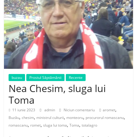
buzau
Prostul Săptămânii
Recente
Nea Chesim, sluga lui
Toma
,
11 iunie 2023
admin
Niciun comentariu
aromet
,
,
,
,
,
Buzău
chesim
ministrul culturii
monteoru
procurorul romascanu
,
,
,
,
romascanu
romet
sluga lui toma
Toma
totalagro