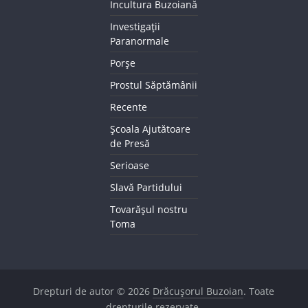
Incultura Buzoiană
Investigații
Paranormale
Porșe
Prostul Săptămânii
Recente
Școala Ajutătoare
de Presă
Serioase
Slavă Partidului
Tovarășul nostru
Toma
Drepturi de autor © 2026
Drăcușorul Buzoian
. Toate
drepturile rezervate.