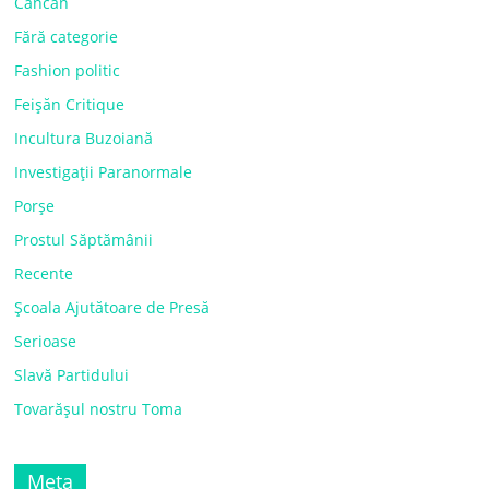
Cancan
Fără categorie
Fashion politic
Feișăn Critique
Incultura Buzoiană
Investigații Paranormale
Porșe
Prostul Săptămânii
Recente
Școala Ajutătoare de Presă
Serioase
Slavă Partidului
Tovarășul nostru Toma
Meta