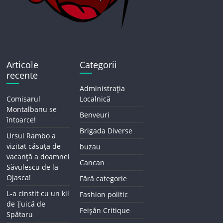
Articole
Categorii
recente
Administrația
Comisarul
Localnică
Montalbanu se
Benveuri
întoarce!
Brigada Diverse
Ursul Rambo a
vizitat căsuța de
buzau
vacanță a doamnei
Cancan
Săvulescu de la
Ojasca!
Fără categorie
L-a cinstit cu un kil
Fashion politic
de Țuică de
Feișăn Critique
Spătaru