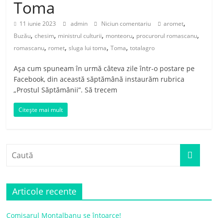
Toma
,
11 iunie 2023
admin
Niciun comentariu
aromet
,
,
,
,
,
Buzău
chesim
ministrul culturii
monteoru
procurorul romascanu
,
,
,
,
romascanu
romet
sluga lui toma
Toma
totalagro
Așa cum spuneam în urmă câteva zile într-o postare pe
Facebook, din această săptămână instaurăm rubrica
„Prostul Săptămânii”. Să trecem
Citește mai mult
Articole recente
Comisarul Montalbanu se întoarce!