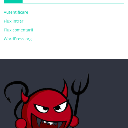
Autentificare
Flux intrări
Flux comentarii
WordPress.org