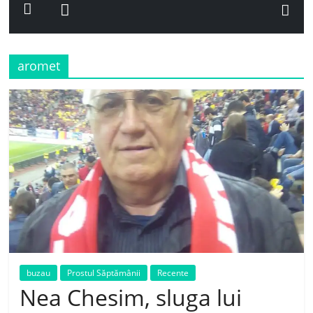
aromet
buzau
Prostul Săptămânii
Recente
Nea Chesim, sluga lui