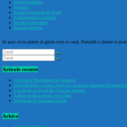
Slavă Partidului
Serioase
Școala Ajutătoare de Presă
Administrația Localnică
Incultura Buzoiană
Brigada Diverse
Se pare că nu putem să găsim ceea ce cauți. Probabil o căutare te poate
Articole recente
Comisarul Montalbanu se întoarce!
Ursul Rambo a vizitat căsuța de vacanță a doamnei Săvulescu d
L-a cinstit cu un kil de Țuică de Spătaru
A lăsat politica pentru cele sfinte
Vioreta de la Stadionul Gloria
Arhive