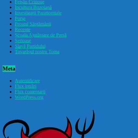
Feișăn Critique
Incultura Buzoiană
Investigații Paranormale
Porșe
Prostul Săptămânii
Recente
Școala Ajutătoare de Presă
Serioase
Slavă Partidului
Tovarășul nostru Toma
Meta
Autentificare
Flux intrări
Flux comentarii
WordPress.org