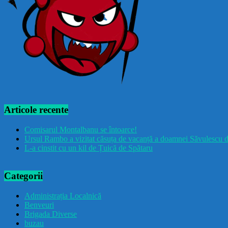
Articole recente
Comisarul Montalbanu se întoarce!
Ursul Rambo a vizitat căsuța de vacanță a doamnei Săvulescu d
L-a cinstit cu un kil de Țuică de Spătaru
Categorii
Administrația Localnică
Benveuri
Brigada Diverse
buzau