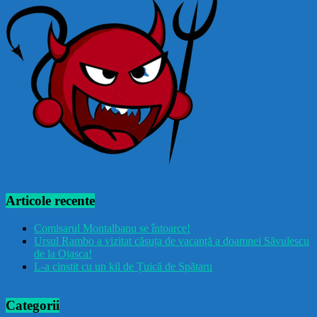
Articole recente
Comisarul Montalbanu se întoarce!
Ursul Rambo a vizitat căsuța de vacanță a doamnei Săvulescu
de la Ojasca!
L-a cinstit cu un kil de Țuică de Spătaru
Categorii