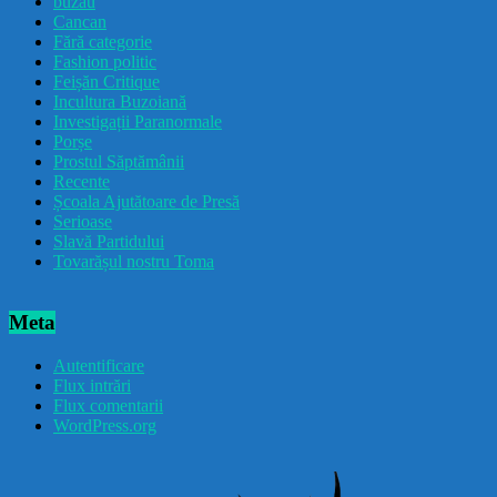
buzau
Cancan
Fără categorie
Fashion politic
Feișăn Critique
Incultura Buzoiană
Investigații Paranormale
Porșe
Prostul Săptămânii
Recente
Școala Ajutătoare de Presă
Serioase
Slavă Partidului
Tovarășul nostru Toma
Meta
Autentificare
Flux intrări
Flux comentarii
WordPress.org