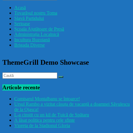
drăcușorulbuzoian
Acasă
Tovarășul nostru Toma
Slavă Partidului
Serioase
Școala Ajutătoare de Presă
Administrația Localnică
Incultura Buzoiană
Brigada Diverse
ThemeGrill Demo Showcase
Articole recente
Comisarul Montalbanu se întoarce!
Ursul Rambo a vizitat căsuța de vacanță a doamnei Săvulescu
de la Ojasca!
L-a cinstit cu un kil de Țuică de Spătaru
A lăsat politica pentru cele sfinte
Vioreta de la Stadionul Gloria