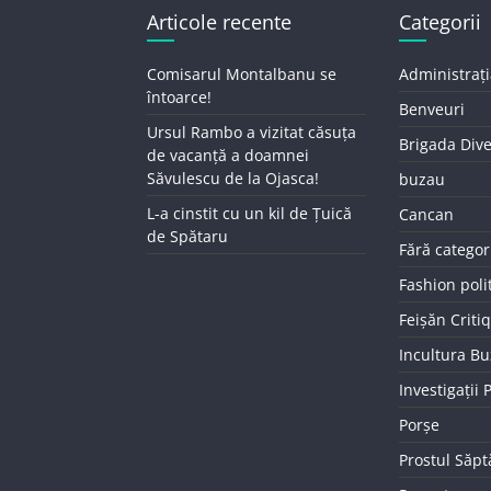
Articole recente
Categorii
Comisarul Montalbanu se
Administrați
întoarce!
Benveuri
Ursul Rambo a vizitat căsuța
Brigada Div
de vacanță a doamnei
Săvulescu de la Ojasca!
buzau
L-a cinstit cu un kil de Țuică
Cancan
de Spătaru
Fără categor
Fashion poli
Feișăn Criti
Incultura B
Investigații
Porșe
Prostul Săp