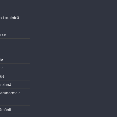
a Localnică
erse
ie
tic
que
uzoiană
 Paranormale
tămânii