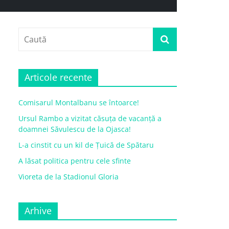
Articole recente
Comisarul Montalbanu se întoarce!
Ursul Rambo a vizitat căsuța de vacanță a
doamnei Săvulescu de la Ojasca!
L-a cinstit cu un kil de Țuică de Spătaru
A lăsat politica pentru cele sfinte
Vioreta de la Stadionul Gloria
Arhive