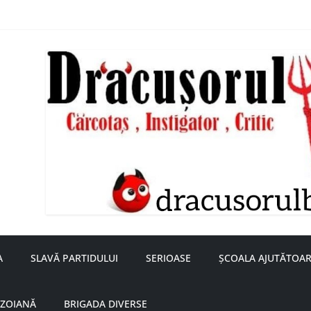
nță a doamnei Săvulescu de la Ojasca!
aru
A
SLAVĂ PARTIDULUI
SERIOASE
ȘCOALA AJUTĂTOAR
UZOIANĂ
BRIGADA DIVERSE