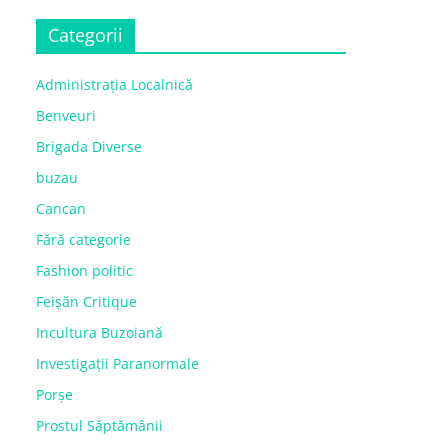
Categorii
Administrația Localnică
Benveuri
Brigada Diverse
buzau
Cancan
Fără categorie
Fashion politic
Feișăn Critique
Incultura Buzoiană
Investigații Paranormale
Porșe
Prostul Săptămânii