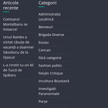
Articole
Categorii
recente
Administrația
Comisarul
Localnică
Montalbanu se
Benveuri
întoarce!
Brigada Diverse
Ursul Rambo a
vizitat căsuța de
buzau
vacanță a doamnei
Cancan
Săvulescu de la
Ojasca!
Fără categorie
L-a cinstit cu un kil
Fashion politic
de Țuică de
Feișăn Critique
Spătaru
Incultura Buzoiană
Investigații
Paranormale
Porșe