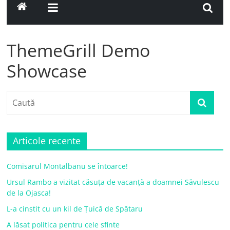
ThemeGrill Demo
Showcase
Articole recente
Comisarul Montalbanu se întoarce!
Ursul Rambo a vizitat căsuța de vacanță a doamnei Săvulescu
de la Ojasca!
L-a cinstit cu un kil de Țuică de Spătaru
A lăsat politica pentru cele sfinte