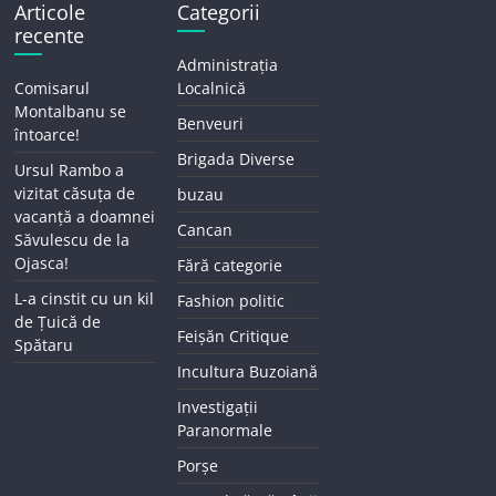
Articole
Categorii
recente
Administrația
Comisarul
Localnică
Montalbanu se
Benveuri
întoarce!
Brigada Diverse
Ursul Rambo a
vizitat căsuța de
buzau
vacanță a doamnei
Cancan
Săvulescu de la
Ojasca!
Fără categorie
L-a cinstit cu un kil
Fashion politic
de Țuică de
Feișăn Critique
Spătaru
Incultura Buzoiană
Investigații
Paranormale
Porșe