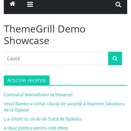
ThemeGrill Demo
Showcase
Articole recente
Comisarul Montalbanu se întoarce!
Ursul Rambo a vizitat căsuța de vacanță a doamnei Săvulescu
de la Ojasca!
L-a cinstit cu un kil de Țuică de Spătaru
A lăsat politica pentru cele sfinte