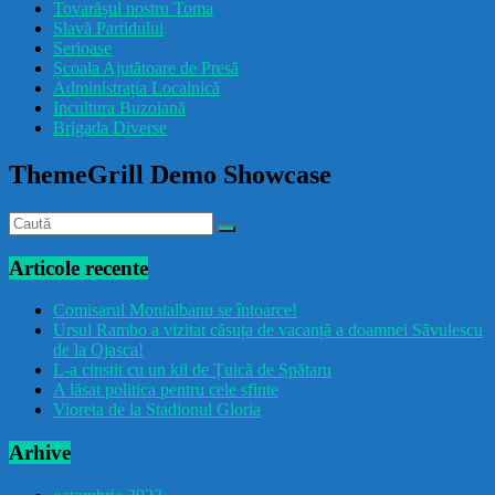
Tovarășul nostru Toma
drăcușorulbuzoian
Slavă Partidului
Serioase
Școala Ajutătoare de Presă
Administrația Localnică
Incultura Buzoiană
Brigada Diverse
ThemeGrill Demo Showcase
Articole recente
Comisarul Montalbanu se întoarce!
Ursul Rambo a vizitat căsuța de vacanță a doamnei Săvulescu
de la Ojasca!
L-a cinstit cu un kil de Țuică de Spătaru
A lăsat politica pentru cele sfinte
Vioreta de la Stadionul Gloria
Arhive