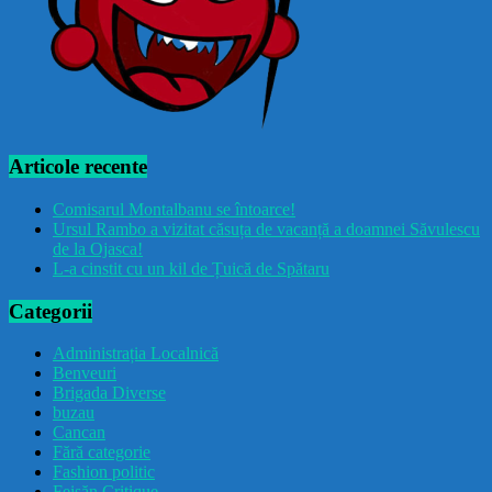
Articole recente
Comisarul Montalbanu se întoarce!
Ursul Rambo a vizitat căsuța de vacanță a doamnei Săvulescu
de la Ojasca!
L-a cinstit cu un kil de Țuică de Spătaru
Categorii
Administrația Localnică
Benveuri
Brigada Diverse
buzau
Cancan
Fără categorie
Fashion politic
Feișăn Critique