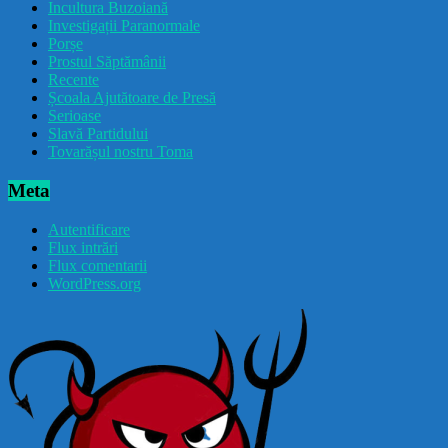
Incultura Buzoiană
Investigații Paranormale
Porșe
Prostul Săptămânii
Recente
Școala Ajutătoare de Presă
Serioase
Slavă Partidului
Tovarășul nostru Toma
Meta
Autentificare
Flux intrări
Flux comentarii
WordPress.org