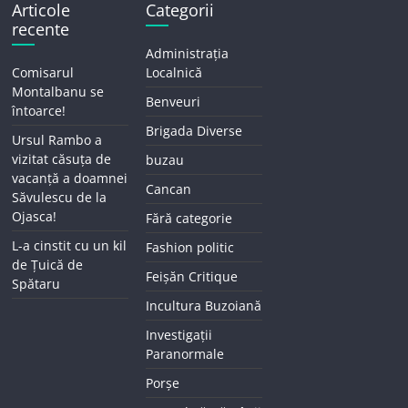
Articole
Categorii
recente
Administrația
Comisarul
Localnică
Montalbanu se
Benveuri
întoarce!
Brigada Diverse
Ursul Rambo a
vizitat căsuța de
buzau
vacanță a doamnei
Cancan
Săvulescu de la
Ojasca!
Fără categorie
L-a cinstit cu un kil
Fashion politic
de Țuică de
Feișăn Critique
Spătaru
Incultura Buzoiană
Investigații
Paranormale
Porșe