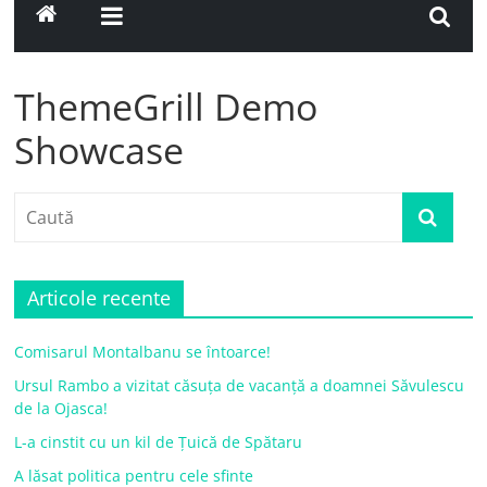
ThemeGrill Demo
Showcase
Articole recente
Comisarul Montalbanu se întoarce!
Ursul Rambo a vizitat căsuța de vacanță a doamnei Săvulescu
de la Ojasca!
L-a cinstit cu un kil de Țuică de Spătaru
A lăsat politica pentru cele sfinte