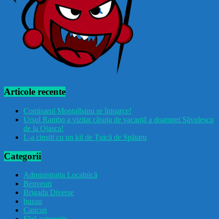
Articole recente
Comisarul Montalbanu se întoarce!
Ursul Rambo a vizitat căsuța de vacanță a doamnei Săvulescu
de la Ojasca!
L-a cinstit cu un kil de Țuică de Spătaru
Categorii
Administrația Localnică
Benveuri
Brigada Diverse
buzau
Cancan
Fără categorie