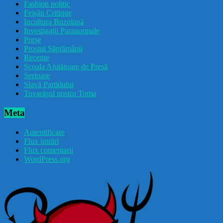
Fashion politic
Feișăn Critique
Incultura Buzoiană
Investigații Paranormale
Porșe
Prostul Săptămânii
Recente
Școala Ajutătoare de Presă
Serioase
Slavă Partidului
Tovarășul nostru Toma
Meta
Autentificare
Flux intrări
Flux comentarii
WordPress.org