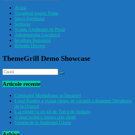
drăcușorulbuzoian
Acasă
Tovarășul nostru Toma
Slavă Partidului
Serioase
Școala Ajutătoare de Presă
Administrația Localnică
Incultura Buzoiană
Brigada Diverse
ThemeGrill Demo Showcase
Articole recente
Comisarul Montalbanu se întoarce!
Ursul Rambo a vizitat căsuța de vacanță a doamnei Săvulescu
de la Ojasca!
L-a cinstit cu un kil de Țuică de Spătaru
A lăsat politica pentru cele sfinte
Vioreta de la Stadionul Gloria
Arhive