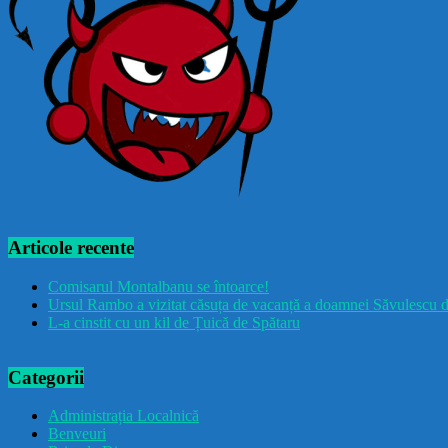
Articole recente
Comisarul Montalbanu se întoarce!
Ursul Rambo a vizitat căsuța de vacanță a doamnei Săvulescu d
L-a cinstit cu un kil de Țuică de Spătaru
Categorii
Administrația Localnică
Benveuri