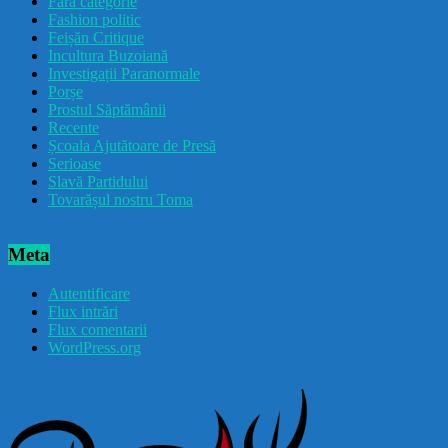
Fără categorie
Fashion politic
Feișăn Critique
Incultura Buzoiană
Investigații Paranormale
Porșe
Prostul Săptămânii
Recente
Școala Ajutătoare de Presă
Serioase
Slavă Partidului
Tovarășul nostru Toma
Meta
Autentificare
Flux intrări
Flux comentarii
WordPress.org