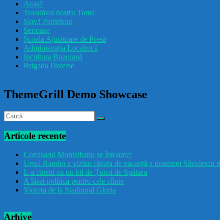
Acasă
Tovarășul nostru Toma
Slavă Partidului
Serioase
Școala Ajutătoare de Presă
Administrația Localnică
Incultura Buzoiană
Brigada Diverse
ThemeGrill Demo Showcase
Articole recente
Comisarul Montalbanu se întoarce!
Ursul Rambo a vizitat căsuța de vacanță a doamnei Săvulescu d
L-a cinstit cu un kil de Țuică de Spătaru
A lăsat politica pentru cele sfinte
Vioreta de la Stadionul Gloria
Arhive