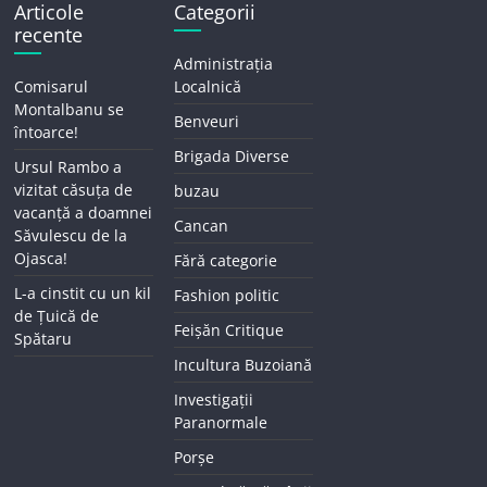
Articole
Categorii
recente
Administrația
Comisarul
Localnică
Montalbanu se
Benveuri
întoarce!
Brigada Diverse
Ursul Rambo a
vizitat căsuța de
buzau
vacanță a doamnei
Cancan
Săvulescu de la
Ojasca!
Fără categorie
L-a cinstit cu un kil
Fashion politic
de Țuică de
Feișăn Critique
Spătaru
Incultura Buzoiană
Investigații
Paranormale
Porșe