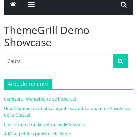
ThemeGrill Demo
Showcase
Articole recente
Comisarul Montalbanu se întoarce!
Ursul Rambo a vizitat căsuța de vacanță a doamnei Săvulescu
de la Ojasca!
L-a cinstit cu un kil de Țuică de Spătaru
A lăsat politica pentru cele sfinte