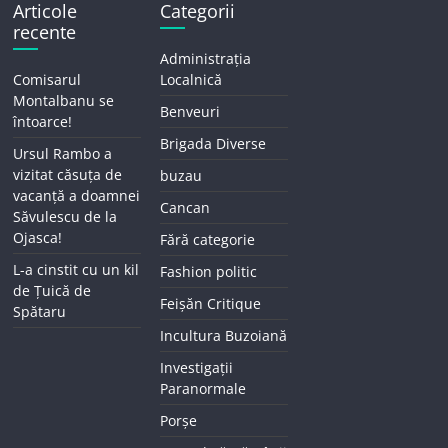
Articole
Categorii
recente
Administrația
Comisarul
Localnică
Montalbanu se
Benveuri
întoarce!
Brigada Diverse
Ursul Rambo a
vizitat căsuța de
buzau
vacanță a doamnei
Cancan
Săvulescu de la
Ojasca!
Fără categorie
L-a cinstit cu un kil
Fashion politic
de Țuică de
Feișăn Critique
Spătaru
Incultura Buzoiană
Investigații
Paranormale
Porșe