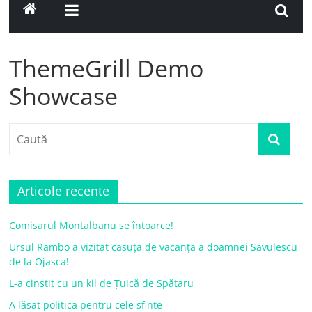
ThemeGrill Demo
Showcase
Articole recente
Comisarul Montalbanu se întoarce!
Ursul Rambo a vizitat căsuța de vacanță a doamnei Săvulescu
de la Ojasca!
L-a cinstit cu un kil de Țuică de Spătaru
A lăsat politica pentru cele sfinte