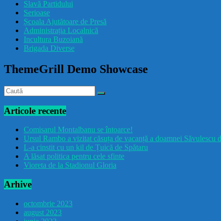
Slavă Partidului
Serioase
Școala Ajutătoare de Presă
Administrația Localnică
Incultura Buzoiană
Brigada Diverse
ThemeGrill Demo Showcase
Articole recente
Comisarul Montalbanu se întoarce!
Ursul Rambo a vizitat căsuța de vacanță a doamnei Săvulescu d
L-a cinstit cu un kil de Țuică de Spătaru
A lăsat politica pentru cele sfinte
Vioreta de la Stadionul Gloria
Arhive
octombrie 2023
august 2023