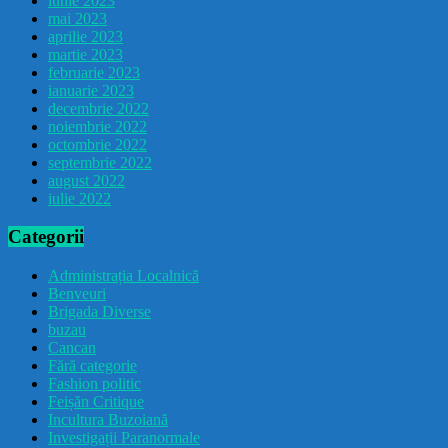
iunie 2023
mai 2023
aprilie 2023
martie 2023
februarie 2023
ianuarie 2023
decembrie 2022
noiembrie 2022
octombrie 2022
septembrie 2022
august 2022
iulie 2022
Categorii
Administrația Localnică
Benveuri
Brigada Diverse
buzau
Cancan
Fără categorie
Fashion politic
Feișăn Critique
Incultura Buzoiană
Investigații Paranormale