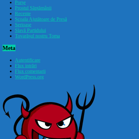
Porșe
Prostul Săptămânii
Recente
Școala Ajutătoare de Presă
Serioase
Slavă Partidului
Tovarășul nostru Toma
Meta
Autentificare
Flux intrări
Flux comentarii
WordPress.org