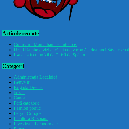
Articole recente
Comisarul Montalbanu se întoarce!
Ursul Rambo a vizitat căsuța de vacanță a doamnei Săvulescu d
L-a cinstit cu un kil de Țuică de Spătaru
Categorii
Administrația Localnică
Benveuri
Brigada Diverse
buzau
Cancan
Fără categorie
Fashion politic
Feișăn Critique
Incultura Buzoiană
Investigații Paranormale
Porșe