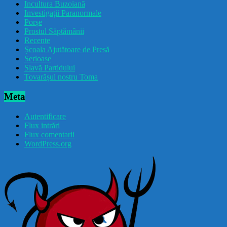
Incultura Buzoiană
Investigații Paranormale
Porșe
Prostul Săptămânii
Recente
Școala Ajutătoare de Presă
Serioase
Slavă Partidului
Tovarășul nostru Toma
Meta
Autentificare
Flux intrări
Flux comentarii
WordPress.org