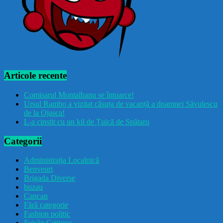
Articole recente
Comisarul Montalbanu se întoarce!
Ursul Rambo a vizitat căsuța de vacanță a doamnei Săvulescu
de la Ojasca!
L-a cinstit cu un kil de Țuică de Spătaru
Categorii
Administrația Localnică
Benveuri
Brigada Diverse
buzau
Cancan
Fără categorie
Fashion politic
Feișăn Critique