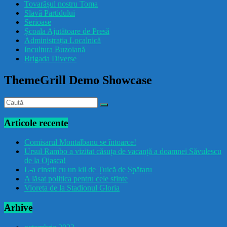
Tovarășul nostru Toma
drăcușorulbuzoian
Slavă Partidului
Serioase
Școala Ajutătoare de Presă
Administrația Localnică
Incultura Buzoiană
Brigada Diverse
ThemeGrill Demo Showcase
Articole recente
Comisarul Montalbanu se întoarce!
Ursul Rambo a vizitat căsuța de vacanță a doamnei Săvulescu
de la Ojasca!
L-a cinstit cu un kil de Țuică de Spătaru
A lăsat politica pentru cele sfinte
Vioreta de la Stadionul Gloria
Arhive