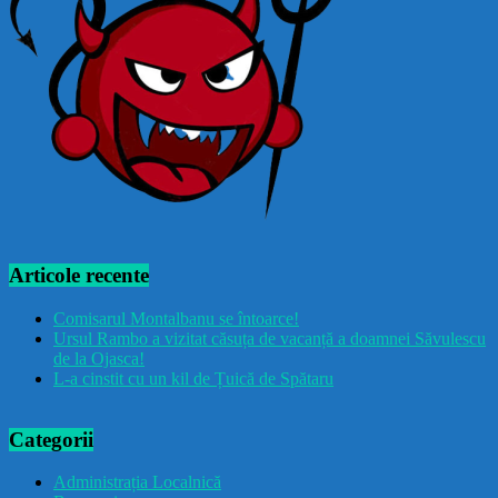
Articole recente
Comisarul Montalbanu se întoarce!
Ursul Rambo a vizitat căsuța de vacanță a doamnei Săvulescu
de la Ojasca!
L-a cinstit cu un kil de Țuică de Spătaru
Categorii
Administrația Localnică