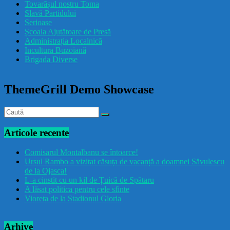
Tovarășul nostru Toma
drăcușorulbuzoian
Slavă Partidului
Serioase
Școala Ajutătoare de Presă
Administrația Localnică
Incultura Buzoiană
Brigada Diverse
ThemeGrill Demo Showcase
Articole recente
Comisarul Montalbanu se întoarce!
Ursul Rambo a vizitat căsuța de vacanță a doamnei Săvulescu
de la Ojasca!
L-a cinstit cu un kil de Țuică de Spătaru
A lăsat politica pentru cele sfinte
Vioreta de la Stadionul Gloria
Arhive