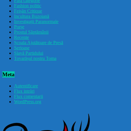
Fără categorie
Fashion politic
Feișăn Critique
Incultura Buzoiană
Investigații Paranormale
Porșe
Prostul Săptămânii
Recente
Școala Ajutătoare de Presă
Serioase
Slavă Partidului
Tovarășul nostru Toma
Meta
Autentificare
Flux intrări
Flux comentarii
WordPress.org