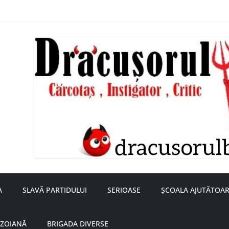
nță a doamnei Săvulescu de la Ojasca!
aru
A
SLAVĂ PARTIDULUI
SERIOASE
ȘCOALA AJUTĂTOAR
UZOIANĂ
BRIGADA DIVERSE