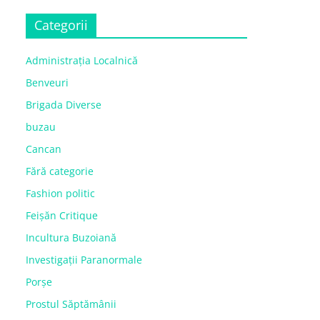
Categorii
Administrația Localnică
Benveuri
Brigada Diverse
buzau
Cancan
Fără categorie
Fashion politic
Feișăn Critique
Incultura Buzoiană
Investigații Paranormale
Porșe
Prostul Săptămânii