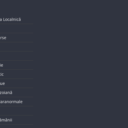
a Localnică
erse
ie
tic
que
uzoiană
 Paranormale
tămânii