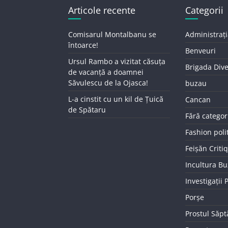
Articole recente
Categorii
Comisarul Montalbanu se
Administrați
întoarce!
Benveuri
Ursul Rambo a vizitat căsuța
Brigada Div
de vacanță a doamnei
Săvulescu de la Ojasca!
buzau
L-a cinstit cu un kil de Țuică
Cancan
de Spătaru
Fără categor
Fashion poli
Feișăn Criti
Incultura B
Investigații
Porșe
Prostul Săp