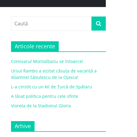
Articole recente
Comisarul Montalbanu se întoarce!
Ursul Rambo a vizitat căsuța de vacanță a
doamnei Săvulescu de la Ojasca!
L-a cinstit cu un kil de Țuică de Spătaru
A lăsat politica pentru cele sfinte
Vioreta de la Stadionul Gloria
Arhive