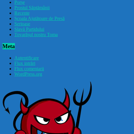
Porșe
Prostul Săptămânii
Recente
Școala Ajutătoare de Presă
Serioase
Slavă Partidului
Tovarășul nostru Toma
Meta
Autentificare
Flux intrări
Flux comentarii
WordPress.org