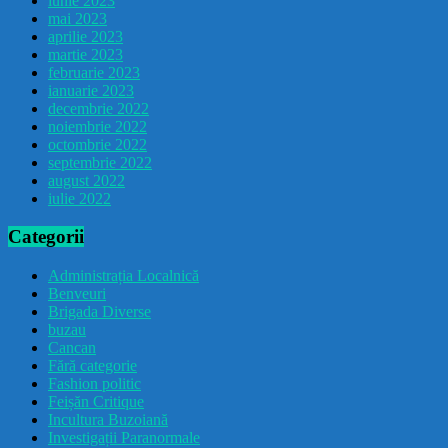
iunie 2023
mai 2023
aprilie 2023
martie 2023
februarie 2023
ianuarie 2023
decembrie 2022
noiembrie 2022
octombrie 2022
septembrie 2022
august 2022
iulie 2022
Categorii
Administrația Localnică
Benveuri
Brigada Diverse
buzau
Cancan
Fără categorie
Fashion politic
Feișăn Critique
Incultura Buzoiană
Investigații Paranormale