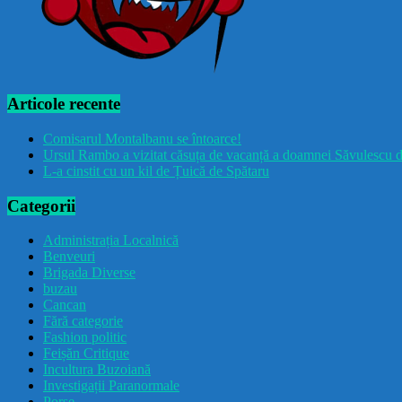
Articole recente
Comisarul Montalbanu se întoarce!
Ursul Rambo a vizitat căsuța de vacanță a doamnei Săvulescu d
L-a cinstit cu un kil de Țuică de Spătaru
Categorii
Administrația Localnică
Benveuri
Brigada Diverse
buzau
Cancan
Fără categorie
Fashion politic
Feișăn Critique
Incultura Buzoiană
Investigații Paranormale
Porșe