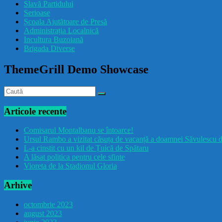
Slavă Partidului
Serioase
Școala Ajutătoare de Presă
Administrația Localnică
Incultura Buzoiană
Brigada Diverse
ThemeGrill Demo Showcase
Articole recente
Comisarul Montalbanu se întoarce!
Ursul Rambo a vizitat căsuța de vacanță a doamnei Săvulescu d
L-a cinstit cu un kil de Țuică de Spătaru
A lăsat politica pentru cele sfinte
Vioreta de la Stadionul Gloria
Arhive
octombrie 2023
august 2023