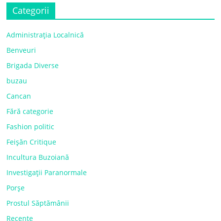
Categorii
Administrația Localnică
Benveuri
Brigada Diverse
buzau
Cancan
Fără categorie
Fashion politic
Feișăn Critique
Incultura Buzoiană
Investigații Paranormale
Porșe
Prostul Săptămânii
Recente