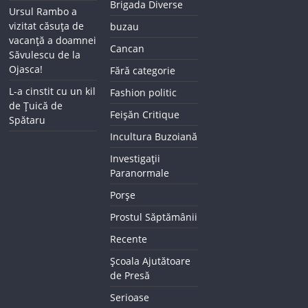
Brigada Diverse
Ursul Rambo a
vizitat căsuța de
buzau
vacanță a doamnei
Cancan
Săvulescu de la
Ojasca!
Fără categorie
L-a cinstit cu un kil
Fashion politic
de Țuică de
Feișăn Critique
Spătaru
Incultura Buzoiană
Investigații
Paranormale
Porșe
Prostul Săptămânii
Recente
Școala Ajutătoare
de Presă
Serioase