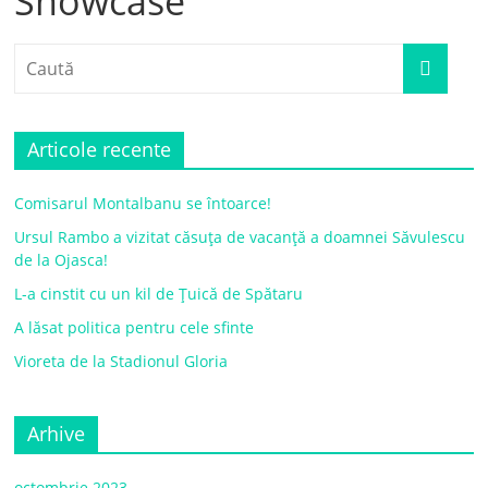
Showcase
Articole recente
Comisarul Montalbanu se întoarce!
Ursul Rambo a vizitat căsuța de vacanță a doamnei Săvulescu
de la Ojasca!
L-a cinstit cu un kil de Țuică de Spătaru
A lăsat politica pentru cele sfinte
Vioreta de la Stadionul Gloria
Arhive
octombrie 2023