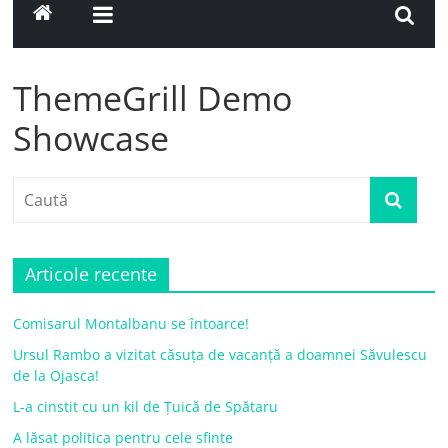
ThemeGrill Demo
Showcase
Articole recente
Comisarul Montalbanu se întoarce!
Ursul Rambo a vizitat căsuța de vacanță a doamnei Săvulescu
de la Ojasca!
L-a cinstit cu un kil de Țuică de Spătaru
A lăsat politica pentru cele sfinte