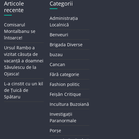
Articole
Categorii
recente
Administrația
Comisarul
Localnică
Montalbanu se
Benveuri
întoarce!
Brigada Diverse
Ursul Rambo a
vizitat căsuța de
buzau
vacanță a doamnei
Cancan
Săvulescu de la
Ojasca!
Fără categorie
L-a cinstit cu un kil
Fashion politic
de Țuică de
Feișăn Critique
Spătaru
Incultura Buzoiană
Investigații
Paranormale
Porșe