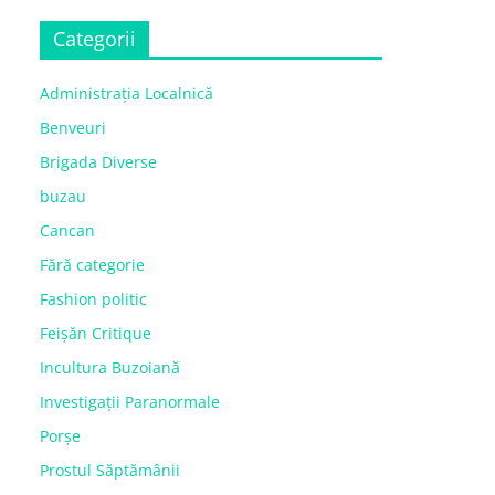
Categorii
Administrația Localnică
Benveuri
Brigada Diverse
buzau
Cancan
Fără categorie
Fashion politic
Feișăn Critique
Incultura Buzoiană
Investigații Paranormale
Porșe
Prostul Săptămânii