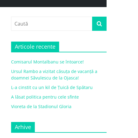
Articole recente
Comisarul Montalbanu se întoarce!
Ursul Rambo a vizitat căsuța de vacanță a
doamnei Săvulescu de la Ojasca!
L-a cinstit cu un kil de Țuică de Spătaru
A lăsat politica pentru cele sfinte
Vioreta de la Stadionul Gloria
Arhive