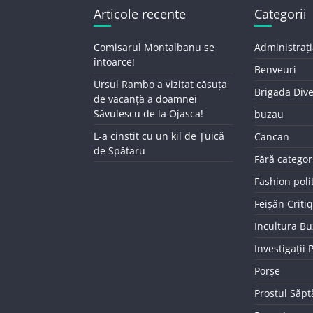
Articole recente
Categorii
Comisarul Montalbanu se
Administrați
întoarce!
Benveuri
Ursul Rambo a vizitat căsuța
Brigada Div
de vacanță a doamnei
Săvulescu de la Ojasca!
buzau
L-a cinstit cu un kil de Țuică
Cancan
de Spătaru
Fără categor
Fashion poli
Feișăn Criti
Incultura B
Investigații
Porșe
Prostul Săp