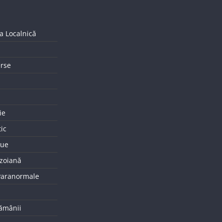
a Localnică
erse
ie
tic
que
uzoiană
 Paranormale
tămânii