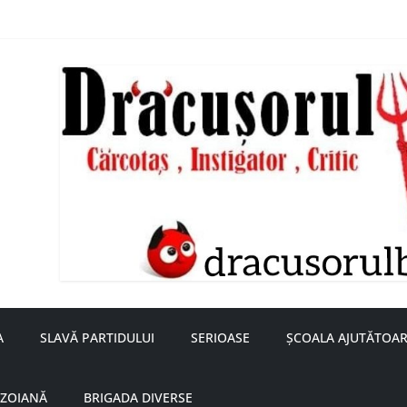
nță a doamnei Săvulescu de la Ojasca!
aru
A
SLAVĂ PARTIDULUI
SERIOASE
ȘCOALA AJUTĂTOAR
UZOIANĂ
BRIGADA DIVERSE