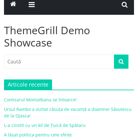
ThemeGrill Demo
Showcase
Articole recente
Comisarul Montalbanu se întoarce!
Ursul Rambo a vizitat căsuța de vacanță a doamnei Săvulescu
de la Ojasca!
L-a cinstit cu un kil de Țuică de Spătaru
A lăsat politica pentru cele sfinte