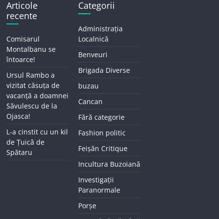
Articole
Categorii
recente
Administrația
Comisarul
Localnică
Montalbanu se
Benveuri
întoarce!
Brigada Diverse
Ursul Rambo a
vizitat căsuța de
buzau
vacanță a doamnei
Cancan
Săvulescu de la
Ojasca!
Fără categorie
L-a cinstit cu un kil
Fashion politic
de Țuică de
Feișăn Critique
Spătaru
Incultura Buzoiană
Investigații
Paranormale
Porșe