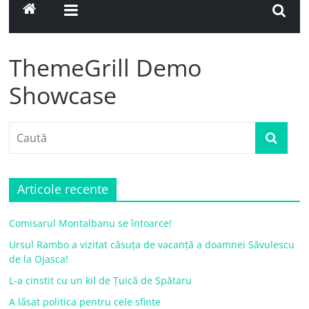
ThemeGrill Demo
Showcase
Articole recente
Comisarul Montalbanu se întoarce!
Ursul Rambo a vizitat căsuța de vacanță a doamnei Săvulescu
de la Ojasca!
L-a cinstit cu un kil de Țuică de Spătaru
A lăsat politica pentru cele sfinte