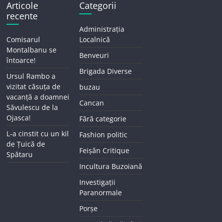
Articole
Categorii
recente
Administrația
Comisarul
Localnică
Montalbanu se
Benveuri
întoarce!
Brigada Diverse
Ursul Rambo a
vizitat căsuța de
buzau
vacanță a doamnei
Cancan
Săvulescu de la
Ojasca!
Fără categorie
L-a cinstit cu un kil
Fashion politic
de Țuică de
Feișăn Critique
Spătaru
Incultura Buzoiană
Investigații
Paranormale
Porșe