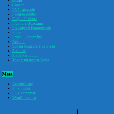
buzau
Cancan
Fără categorie
Fashion politic
Feișăn Critique
Incultura Buzoiană
Investigații Paranormale
Porșe
Prostul Săptămânii
Recente
Școala Ajutătoare de Presă
Serioase
Slavă Partidului
Tovarășul nostru Toma
Meta
Autentificare
Flux intrări
Flux comentarii
WordPress.org