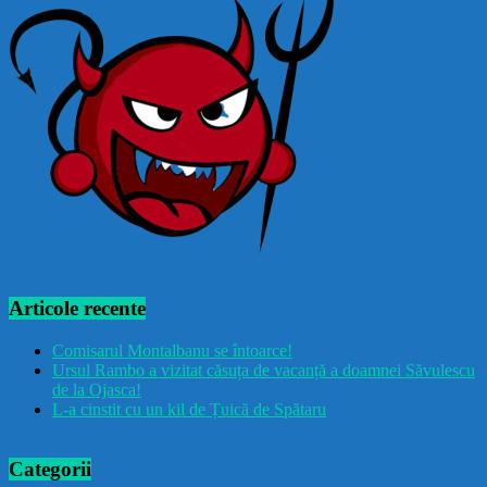
Articole recente
Comisarul Montalbanu se întoarce!
Ursul Rambo a vizitat căsuța de vacanță a doamnei Săvulescu
de la Ojasca!
L-a cinstit cu un kil de Țuică de Spătaru
Categorii