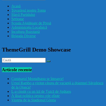
drăcușorulbuzoian
Acasă
Tovarășul nostru Toma
Slavă Partidului
Serioase
Școala Ajutătoare de Presă
Administrația Localnică
Incultura Buzoiană
Brigada Diverse
ThemeGrill Demo Showcase
Articole recente
Comisarul Montalbanu se întoarce!
Ursul Rambo a vizitat căsuța de vacanță a doamnei Săvulescu
de la Ojasca!
L-a cinstit cu un kil de Țuică de Spătaru
A lăsat politica pentru cele sfinte
Vioreta de la Stadionul Gloria