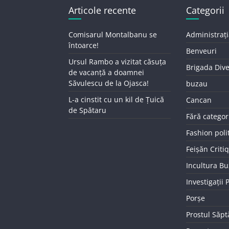
Articole recente
Categorii
Comisarul Montalbanu se
Administrați
întoarce!
Benveuri
Ursul Rambo a vizitat căsuța
Brigada Div
de vacanță a doamnei
Săvulescu de la Ojasca!
buzau
L-a cinstit cu un kil de Țuică
Cancan
de Spătaru
Fără categor
Fashion poli
Feișăn Criti
Incultura B
Investigații
Porșe
Prostul Săp