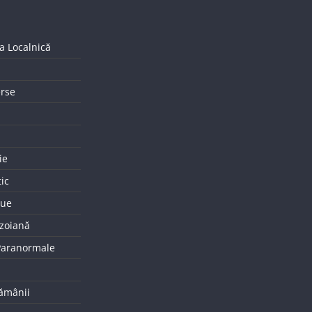
a Localnică
erse
ie
tic
que
uzoiană
 Paranormale
tămânii