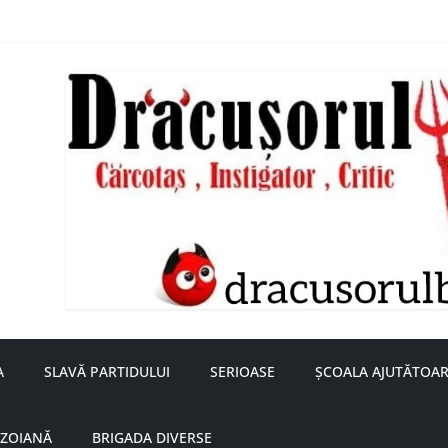
nță a doamnei Săvulescu de la Ojasca!
aru
A
SLAVĂ PARTIDULUI
SERIOASE
ȘCOALA AJUTĂTOAR
UZOIANĂ
BRIGADA DIVERSE