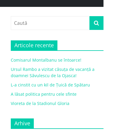
Articole recente
Comisarul Montalbanu se întoarce!
Ursul Rambo a vizitat căsuța de vacanță a
doamnei Săvulescu de la Ojasca!
L-a cinstit cu un kil de Țuică de Spătaru
A lăsat politica pentru cele sfinte
Vioreta de la Stadionul Gloria
Arhive