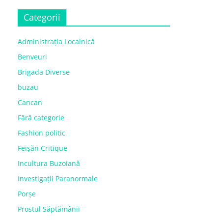
Categorii
Administrația Localnică
Benveuri
Brigada Diverse
buzau
Cancan
Fără categorie
Fashion politic
Feișăn Critique
Incultura Buzoiană
Investigații Paranormale
Porșe
Prostul Săptămânii