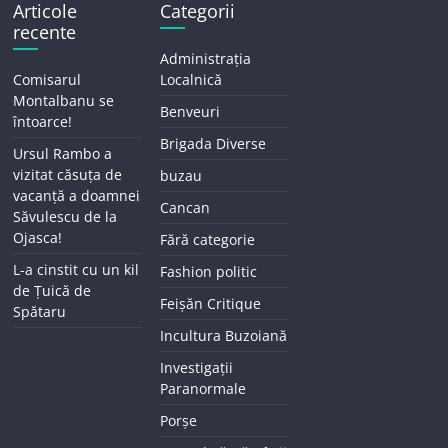
Articole
Categorii
recente
Administrația
Comisarul
Localnică
Montalbanu se
Benveuri
întoarce!
Brigada Diverse
Ursul Rambo a
vizitat căsuța de
buzau
vacanță a doamnei
Cancan
Săvulescu de la
Ojasca!
Fără categorie
L-a cinstit cu un kil
Fashion politic
de Țuică de
Feișăn Critique
Spătaru
Incultura Buzoiană
Investigații
Paranormale
Porșe