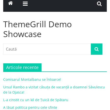
ThemeGrill Demo
Showcase
Articole recente
Comisarul Montalbanu se întoarce!
Ursul Rambo a vizitat căsuța de vacanță a doamnei Săvulescu
de la Ojasca!
L-a cinstit cu un kil de Țuică de Spătaru
A lăsat politica pentru cele sfinte