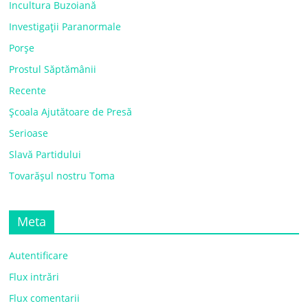
Incultura Buzoiană
Investigații Paranormale
Porșe
Prostul Săptămânii
Recente
Școala Ajutătoare de Presă
Serioase
Slavă Partidului
Tovarășul nostru Toma
Meta
Autentificare
Flux intrări
Flux comentarii