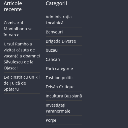
Articole
Categorii
recente
Administrația
Comisarul
Localnică
Montalbanu se
Benveuri
întoarce!
Brigada Diverse
Ursul Rambo a
vizitat căsuța de
buzau
vacanță a doamnei
Cancan
Săvulescu de la
Ojasca!
Fără categorie
L-a cinstit cu un kil
Fashion politic
de Țuică de
Feișăn Critique
Spătaru
Incultura Buzoiană
Investigații
Paranormale
Porșe