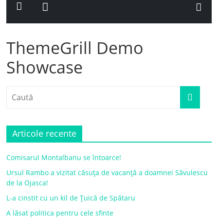
ThemeGrill Demo
Showcase
Articole recente
Comisarul Montalbanu se întoarce!
Ursul Rambo a vizitat căsuța de vacanță a doamnei Săvulescu
de la Ojasca!
L-a cinstit cu un kil de Țuică de Spătaru
A lăsat politica pentru cele sfinte