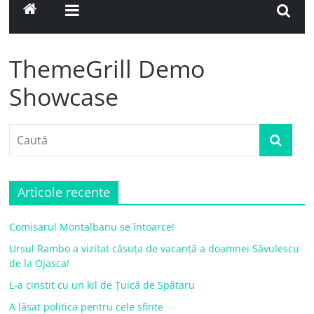
ThemeGrill Demo
Showcase
Articole recente
Comisarul Montalbanu se întoarce!
Ursul Rambo a vizitat căsuța de vacanță a doamnei Săvulescu
de la Ojasca!
L-a cinstit cu un kil de Țuică de Spătaru
A lăsat politica pentru cele sfinte