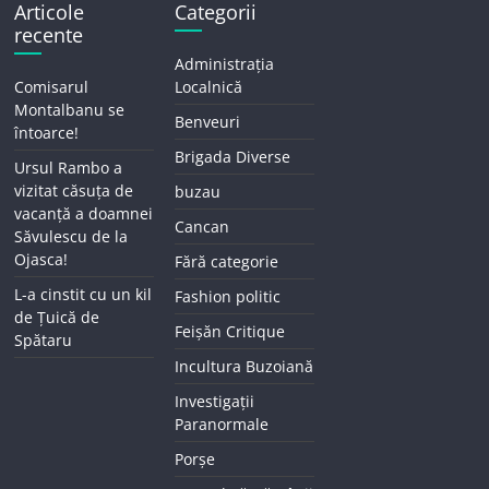
Articole
Categorii
recente
Administrația
Comisarul
Localnică
Montalbanu se
Benveuri
întoarce!
Brigada Diverse
Ursul Rambo a
vizitat căsuța de
buzau
vacanță a doamnei
Cancan
Săvulescu de la
Ojasca!
Fără categorie
L-a cinstit cu un kil
Fashion politic
de Țuică de
Feișăn Critique
Spătaru
Incultura Buzoiană
Investigații
Paranormale
Porșe