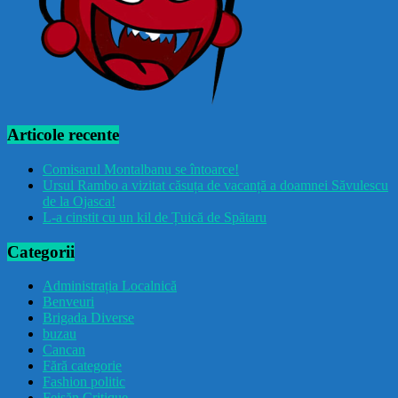
Articole recente
Comisarul Montalbanu se întoarce!
Ursul Rambo a vizitat căsuța de vacanță a doamnei Săvulescu
de la Ojasca!
L-a cinstit cu un kil de Țuică de Spătaru
Categorii
Administrația Localnică
Benveuri
Brigada Diverse
buzau
Cancan
Fără categorie
Fashion politic
Feișăn Critique