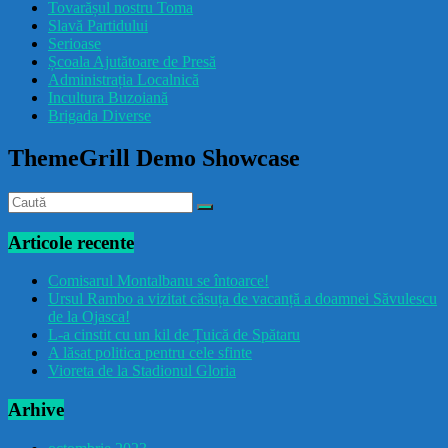
Tovarășul nostru Toma
drăcușorulbuzoian
Slavă Partidului
Serioase
Școala Ajutătoare de Presă
Administrația Localnică
Incultura Buzoiană
Brigada Diverse
ThemeGrill Demo Showcase
Articole recente
Comisarul Montalbanu se întoarce!
Ursul Rambo a vizitat căsuța de vacanță a doamnei Săvulescu
de la Ojasca!
L-a cinstit cu un kil de Țuică de Spătaru
A lăsat politica pentru cele sfinte
Vioreta de la Stadionul Gloria
Arhive