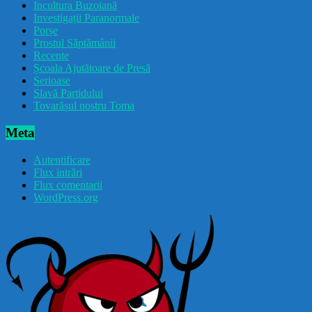
Incultura Buzoiană
Investigații Paranormale
Porșe
Prostul Săptămânii
Recente
Școala Ajutătoare de Presă
Serioase
Slavă Partidului
Tovarășul nostru Toma
Meta
Autentificare
Flux intrări
Flux comentarii
WordPress.org