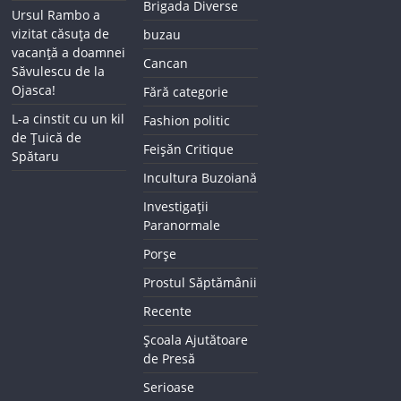
Brigada Diverse
Ursul Rambo a
vizitat căsuța de
buzau
vacanță a doamnei
Cancan
Săvulescu de la
Ojasca!
Fără categorie
L-a cinstit cu un kil
Fashion politic
de Țuică de
Feișăn Critique
Spătaru
Incultura Buzoiană
Investigații
Paranormale
Porșe
Prostul Săptămânii
Recente
Școala Ajutătoare
de Presă
Serioase