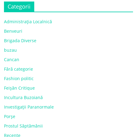
Categorii
Administrația Localnică
Benveuri
Brigada Diverse
buzau
Cancan
Fără categorie
Fashion politic
Feișăn Critique
Incultura Buzoiană
Investigații Paranormale
Porșe
Prostul Săptămânii
Recente