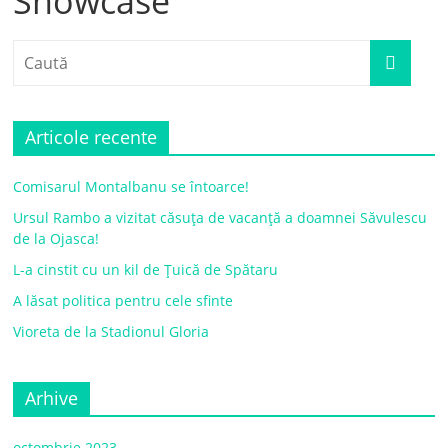
Showcase
Articole recente
Comisarul Montalbanu se întoarce!
Ursul Rambo a vizitat căsuța de vacanță a doamnei Săvulescu
de la Ojasca!
L-a cinstit cu un kil de Țuică de Spătaru
A lăsat politica pentru cele sfinte
Vioreta de la Stadionul Gloria
Arhive
octombrie 2023