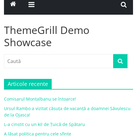
ThemeGrill Demo
Showcase
Articole recente
Comisarul Montalbanu se întoarce!
Ursul Rambo a vizitat căsuța de vacanță a doamnei Săvulescu
de la Ojasca!
L-a cinstit cu un kil de Țuică de Spătaru
A lăsat politica pentru cele sfinte