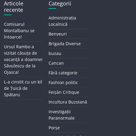
Articole
Categorii
recente
Administrația
Comisarul
Localnică
Montalbanu se
Benveuri
întoarce!
Brigada Diverse
Ursul Rambo a
vizitat căsuța de
buzau
vacanță a doamnei
Cancan
Săvulescu de la
Ojasca!
Fără categorie
L-a cinstit cu un kil
Fashion politic
de Țuică de
Feișăn Critique
Spătaru
Incultura Buzoiană
Investigații
Paranormale
Porșe