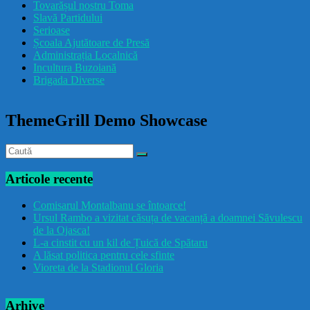
Tovarășul nostru Toma
drăcușorulbuzoian
Slavă Partidului
Serioase
Școala Ajutătoare de Presă
Administrația Localnică
Incultura Buzoiană
Brigada Diverse
ThemeGrill Demo Showcase
Articole recente
Comisarul Montalbanu se întoarce!
Ursul Rambo a vizitat căsuța de vacanță a doamnei Săvulescu
de la Ojasca!
L-a cinstit cu un kil de Țuică de Spătaru
A lăsat politica pentru cele sfinte
Vioreta de la Stadionul Gloria
Arhive