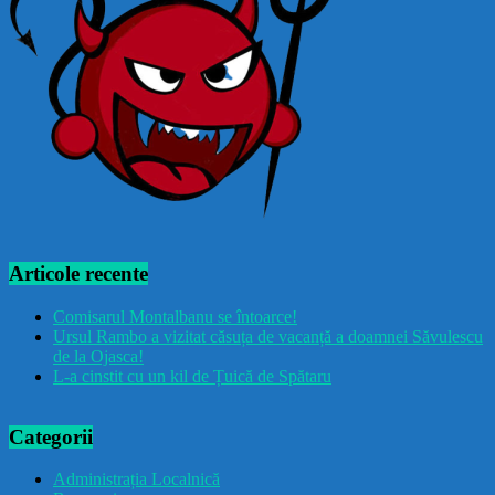
Articole recente
Comisarul Montalbanu se întoarce!
Ursul Rambo a vizitat căsuța de vacanță a doamnei Săvulescu
de la Ojasca!
L-a cinstit cu un kil de Țuică de Spătaru
Categorii
Administrația Localnică