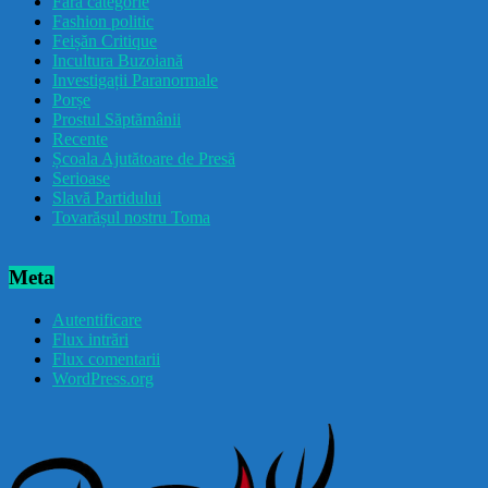
Fără categorie
Fashion politic
Feișăn Critique
Incultura Buzoiană
Investigații Paranormale
Porșe
Prostul Săptămânii
Recente
Școala Ajutătoare de Presă
Serioase
Slavă Partidului
Tovarășul nostru Toma
Meta
Autentificare
Flux intrări
Flux comentarii
WordPress.org