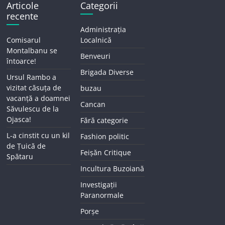
Articole
Categorii
recente
Administrația
Comisarul
Localnică
Montalbanu se
Benveuri
întoarce!
Brigada Diverse
Ursul Rambo a
vizitat căsuța de
buzau
vacanță a doamnei
Cancan
Săvulescu de la
Ojasca!
Fără categorie
L-a cinstit cu un kil
Fashion politic
de Țuică de
Feișăn Critique
Spătaru
Incultura Buzoiană
Investigații
Paranormale
Porșe