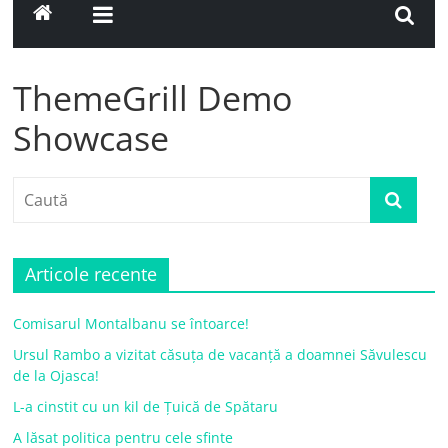
ThemeGrill Demo
Showcase
Articole recente
Comisarul Montalbanu se întoarce!
Ursul Rambo a vizitat căsuța de vacanță a doamnei Săvulescu
de la Ojasca!
L-a cinstit cu un kil de Țuică de Spătaru
A lăsat politica pentru cele sfinte