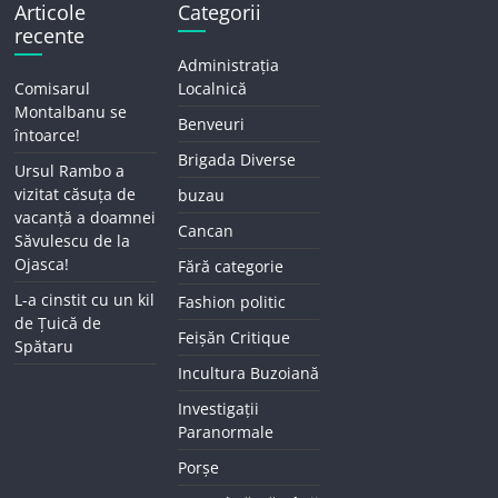
Articole
Categorii
recente
Administrația
Comisarul
Localnică
Montalbanu se
Benveuri
întoarce!
Brigada Diverse
Ursul Rambo a
vizitat căsuța de
buzau
vacanță a doamnei
Cancan
Săvulescu de la
Ojasca!
Fără categorie
L-a cinstit cu un kil
Fashion politic
de Țuică de
Feișăn Critique
Spătaru
Incultura Buzoiană
Investigații
Paranormale
Porșe