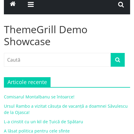
ThemeGrill Demo
Showcase
Articole recente
Comisarul Montalbanu se întoarce!
Ursul Rambo a vizitat căsuța de vacanță a doamnei Săvulescu
de la Ojasca!
L-a cinstit cu un kil de Țuică de Spătaru
A lăsat politica pentru cele sfinte