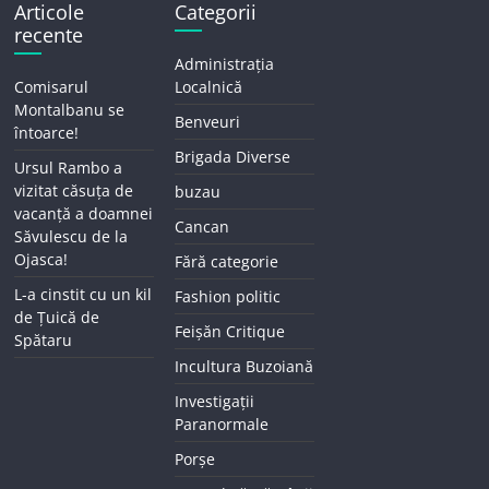
Articole
Categorii
recente
Administrația
Comisarul
Localnică
Montalbanu se
Benveuri
întoarce!
Brigada Diverse
Ursul Rambo a
vizitat căsuța de
buzau
vacanță a doamnei
Cancan
Săvulescu de la
Ojasca!
Fără categorie
L-a cinstit cu un kil
Fashion politic
de Țuică de
Feișăn Critique
Spătaru
Incultura Buzoiană
Investigații
Paranormale
Porșe