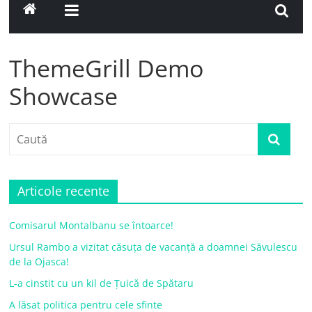
ThemeGrill Demo
Showcase
Articole recente
Comisarul Montalbanu se întoarce!
Ursul Rambo a vizitat căsuța de vacanță a doamnei Săvulescu
de la Ojasca!
L-a cinstit cu un kil de Țuică de Spătaru
A lăsat politica pentru cele sfinte