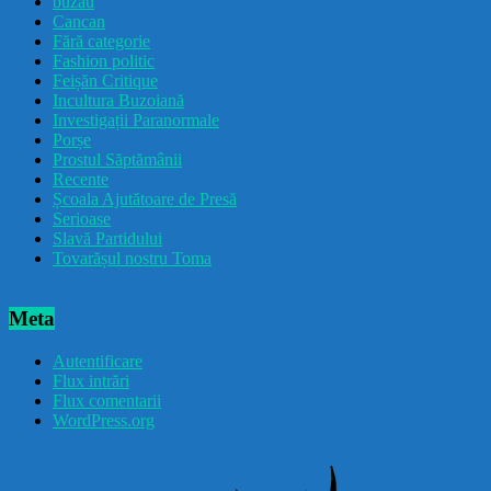
buzau
Cancan
Fără categorie
Fashion politic
Feișăn Critique
Incultura Buzoiană
Investigații Paranormale
Porșe
Prostul Săptămânii
Recente
Școala Ajutătoare de Presă
Serioase
Slavă Partidului
Tovarășul nostru Toma
Meta
Autentificare
Flux intrări
Flux comentarii
WordPress.org