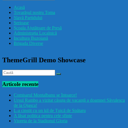
drăcușorulbuzoian
Acasă
Tovarășul nostru Toma
Slavă Partidului
Serioase
Școala Ajutătoare de Presă
Administrația Localnică
Incultura Buzoiană
Brigada Diverse
ThemeGrill Demo Showcase
Articole recente
Comisarul Montalbanu se întoarce!
Ursul Rambo a vizitat căsuța de vacanță a doamnei Săvulescu
de la Ojasca!
L-a cinstit cu un kil de Țuică de Spătaru
A lăsat politica pentru cele sfinte
Vioreta de la Stadionul Gloria