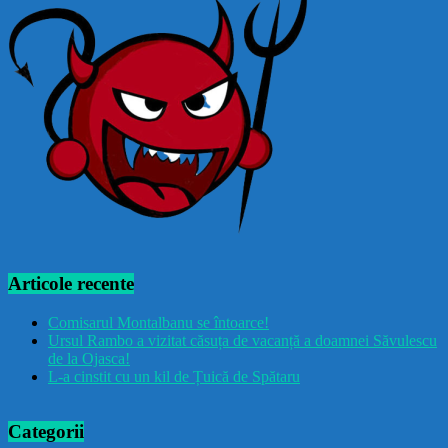
Articole recente
Comisarul Montalbanu se întoarce!
Ursul Rambo a vizitat căsuța de vacanță a doamnei Săvulescu
de la Ojasca!
L-a cinstit cu un kil de Țuică de Spătaru
Categorii