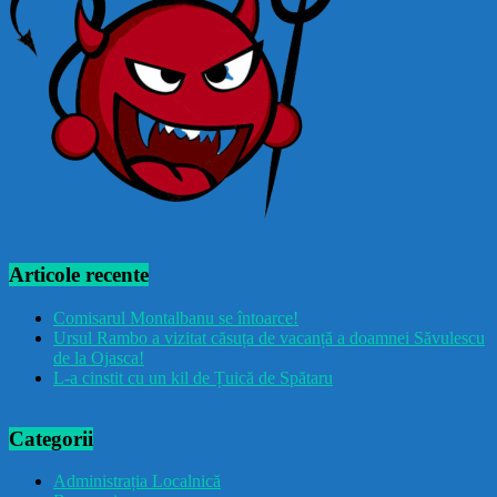
Articole recente
Comisarul Montalbanu se întoarce!
Ursul Rambo a vizitat căsuța de vacanță a doamnei Săvulescu
de la Ojasca!
L-a cinstit cu un kil de Țuică de Spătaru
Categorii
Administrația Localnică