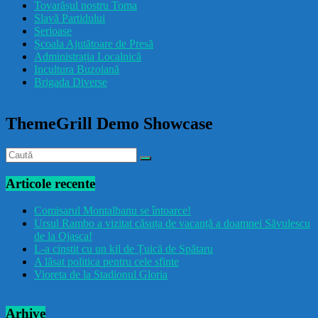
Tovarășul nostru Toma
drăcușorulbuzoian
Slavă Partidului
Serioase
Școala Ajutătoare de Presă
Administrația Localnică
Incultura Buzoiană
Brigada Diverse
ThemeGrill Demo Showcase
Articole recente
Comisarul Montalbanu se întoarce!
Ursul Rambo a vizitat căsuța de vacanță a doamnei Săvulescu
de la Ojasca!
L-a cinstit cu un kil de Țuică de Spătaru
A lăsat politica pentru cele sfinte
Vioreta de la Stadionul Gloria
Arhive