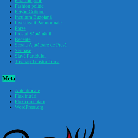
Fără categorie
Fashion politic
Feișăn Critique
Incultura Buzoiană
Investigații Paranormale
Porșe
Prostul Săptămânii
Recente
Școala Ajutătoare de Presă
Serioase
Slavă Partidului
Tovarășul nostru Toma
Meta
Autentificare
Flux intrări
Flux comentarii
WordPress.org