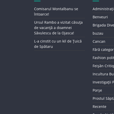
Comisarul Montalbanu se
Administrați
întoarce!
Benveuri
Ursul Rambo a vizitat căsuța
Brigada Div
de vacanță a doamnei
Săvulescu de la Ojasca!
buzau
L-a cinstit cu un kil de Țuică
Cancan
de Spătaru
Fără categor
Fashion poli
Feișăn Criti
Incultura B
Investigații
Porșe
Prostul Săp
Recente