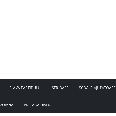
nță a doamnei Săvulescu de la Ojasca!
aru
SLAVĂ PARTIDULUI
SERIOASE
ȘCOALA AJUTĂTOARE
UZOIANĂ
BRIGADA DIVERSE