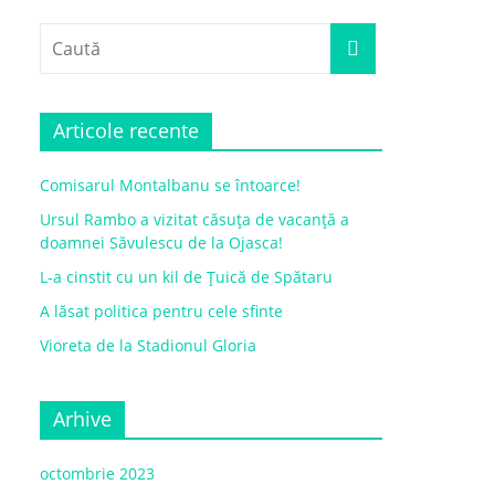
Articole recente
Comisarul Montalbanu se întoarce!
Ursul Rambo a vizitat căsuța de vacanță a
doamnei Săvulescu de la Ojasca!
L-a cinstit cu un kil de Țuică de Spătaru
A lăsat politica pentru cele sfinte
Vioreta de la Stadionul Gloria
Arhive
octombrie 2023