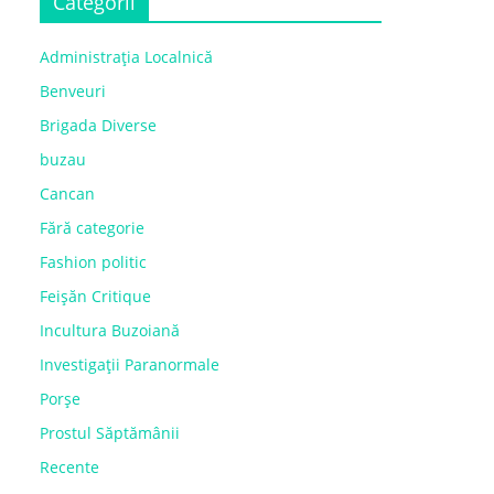
Categorii
Administrația Localnică
Benveuri
Brigada Diverse
buzau
Cancan
Fără categorie
Fashion politic
Feișăn Critique
Incultura Buzoiană
Investigații Paranormale
Porșe
Prostul Săptămânii
Recente