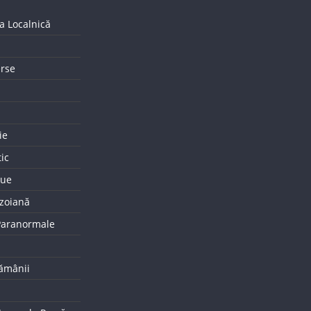
a Localnică
erse
ie
tic
que
uzoiană
 Paranormale
tămânii