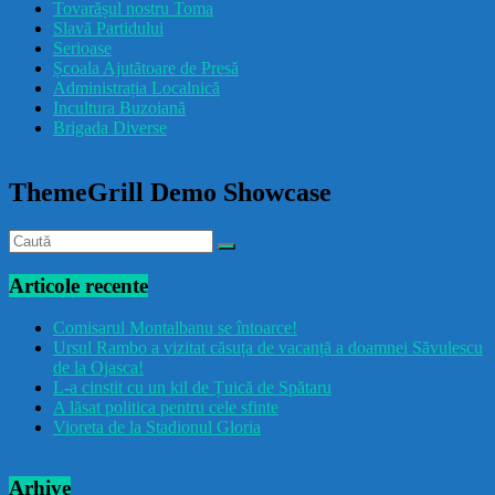
Tovarășul nostru Toma
drăcușorulbuzoian
Slavă Partidului
Serioase
Școala Ajutătoare de Presă
Administrația Localnică
Incultura Buzoiană
Brigada Diverse
ThemeGrill Demo Showcase
Articole recente
Comisarul Montalbanu se întoarce!
Ursul Rambo a vizitat căsuța de vacanță a doamnei Săvulescu
de la Ojasca!
L-a cinstit cu un kil de Țuică de Spătaru
A lăsat politica pentru cele sfinte
Vioreta de la Stadionul Gloria
Arhive