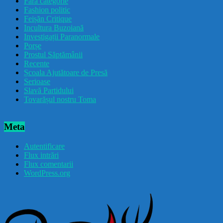
Fără categorie
Fashion politic
Feișăn Critique
Incultura Buzoiană
Investigații Paranormale
Porșe
Prostul Săptămânii
Recente
Școala Ajutătoare de Presă
Serioase
Slavă Partidului
Tovarășul nostru Toma
Meta
Autentificare
Flux intrări
Flux comentarii
WordPress.org