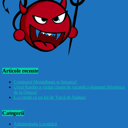
Articole recente
Comisarul Montalbanu se întoarce!
Ursul Rambo a vizitat căsuța de vacanță a doamnei Săvulescu
de la Ojasca!
L-a cinstit cu un kil de Țuică de Spătaru
Categorii
Administrația Localnică