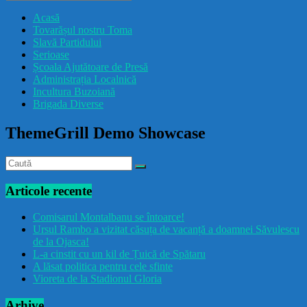
drăcușorulbuzoian
Acasă
Tovarășul nostru Toma
Slavă Partidului
Serioase
Școala Ajutătoare de Presă
Administrația Localnică
Incultura Buzoiană
Brigada Diverse
ThemeGrill Demo Showcase
Articole recente
Comisarul Montalbanu se întoarce!
Ursul Rambo a vizitat căsuța de vacanță a doamnei Săvulescu
de la Ojasca!
L-a cinstit cu un kil de Țuică de Spătaru
A lăsat politica pentru cele sfinte
Vioreta de la Stadionul Gloria
Arhive