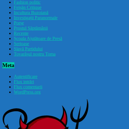
Fashion politic
Feișăn Critique
Incultura Buzoiană
Investigații Paranormale
Porșe
Prostul Săptămânii
Recente
Școala Ajutătoare de Presă
Serioase
Slavă Partidului
Tovarășul nostru Toma
Meta
Autentificare
Flux intrări
Flux comentarii
WordPress.org