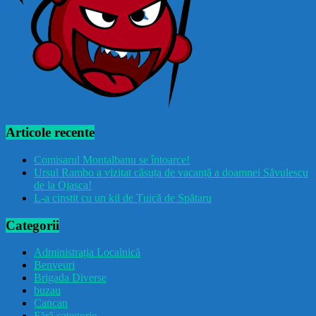
Articole recente
Comisarul Montalbanu se întoarce!
Ursul Rambo a vizitat căsuța de vacanță a doamnei Săvulescu
de la Ojasca!
L-a cinstit cu un kil de Țuică de Spătaru
Categorii
Administrația Localnică
Benveuri
Brigada Diverse
buzau
Cancan
Fără categorie