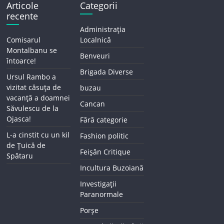
Articole
Categorii
recente
Administrația
Comisarul
Localnică
Montalbanu se
Benveuri
întoarce!
Brigada Diverse
Ursul Rambo a
vizitat căsuța de
buzau
vacanță a doamnei
Cancan
Săvulescu de la
Ojasca!
Fără categorie
L-a cinstit cu un kil
Fashion politic
de Țuică de
Feișăn Critique
Spătaru
Incultura Buzoiană
Investigații
Paranormale
Porșe