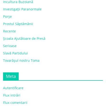
Incultura Buzoiană
Investigații Paranormale
Porșe
Prostul Săptămânii
Recente
Școala Ajutătoare de Presă
Serioase
Slavă Partidului
Tovarășul nostru Toma
Meta
Autentificare
Flux intrări
Flux comentarii