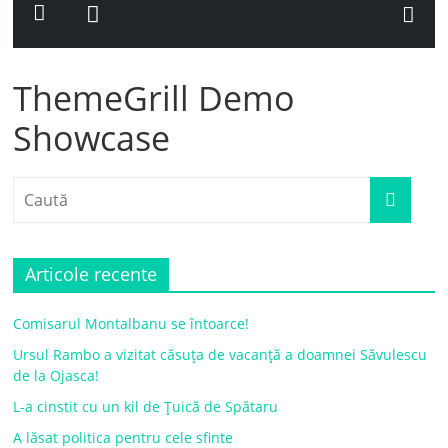
ThemeGrill Demo
Showcase
Articole recente
Comisarul Montalbanu se întoarce!
Ursul Rambo a vizitat căsuța de vacanță a doamnei Săvulescu
de la Ojasca!
L-a cinstit cu un kil de Țuică de Spătaru
A lăsat politica pentru cele sfinte