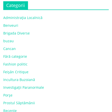
Categorii
Administrația Localnică
Benveuri
Brigada Diverse
buzau
Cancan
Fără categorie
Fashion politic
Feișăn Critique
Incultura Buzoiană
Investigații Paranormale
Porșe
Prostul Săptămânii
Recente