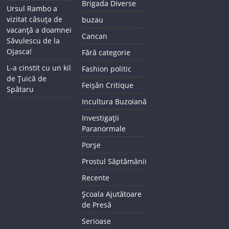
Brigada Diverse
Ursul Rambo a
vizitat căsuța de
buzau
vacanță a doamnei
Cancan
Săvulescu de la
Ojasca!
Fără categorie
L-a cinstit cu un kil
Fashion politic
de Țuică de
Feișăn Critique
Spătaru
Incultura Buzoiană
Investigații
Paranormale
Porșe
Prostul Săptămânii
Recente
Școala Ajutătoare
de Presă
Serioase