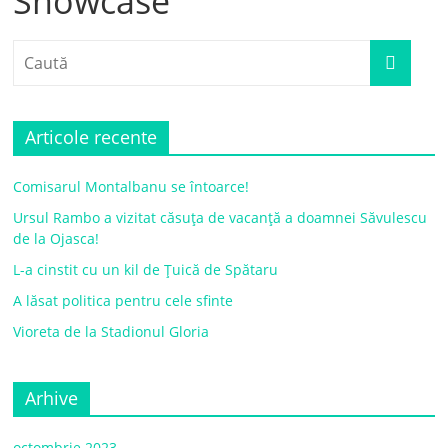
Showcase
Articole recente
Comisarul Montalbanu se întoarce!
Ursul Rambo a vizitat căsuța de vacanță a doamnei Săvulescu
de la Ojasca!
L-a cinstit cu un kil de Țuică de Spătaru
A lăsat politica pentru cele sfinte
Vioreta de la Stadionul Gloria
Arhive
octombrie 2023