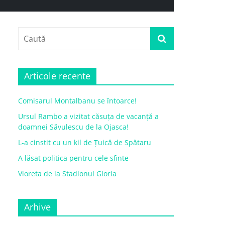
Articole recente
Comisarul Montalbanu se întoarce!
Ursul Rambo a vizitat căsuța de vacanță a
doamnei Săvulescu de la Ojasca!
L-a cinstit cu un kil de Țuică de Spătaru
A lăsat politica pentru cele sfinte
Vioreta de la Stadionul Gloria
Arhive