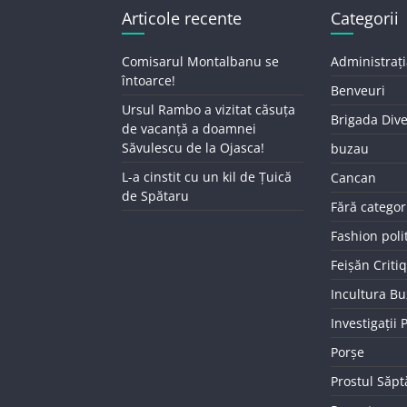
Articole recente
Categorii
Comisarul Montalbanu se
Administrați
întoarce!
Benveuri
Ursul Rambo a vizitat căsuța
Brigada Div
de vacanță a doamnei
Săvulescu de la Ojasca!
buzau
L-a cinstit cu un kil de Țuică
Cancan
de Spătaru
Fără categor
Fashion poli
Feișăn Criti
Incultura B
Investigații
Porșe
Prostul Săp