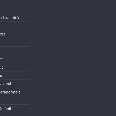
a Localnică
erse
ie
tic
que
uzoiană
 Paranormale
tămânii