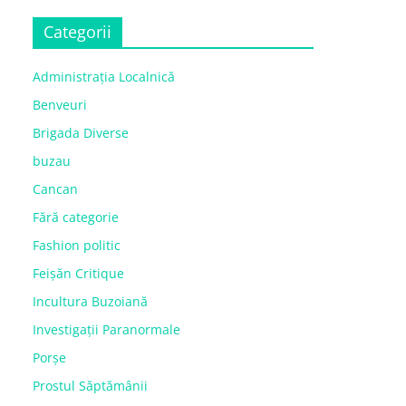
Categorii
Administrația Localnică
Benveuri
Brigada Diverse
buzau
Cancan
Fără categorie
Fashion politic
Feișăn Critique
Incultura Buzoiană
Investigații Paranormale
Porșe
Prostul Săptămânii