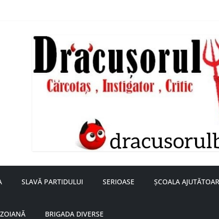
nță a doamnei Săvulescu de la Ojasca!
aru
A
SLAVĂ PARTIDULUI
SERIOASE
ȘCOALA AJUTĂTOAR
UZOIANĂ
BRIGADA DIVERSE