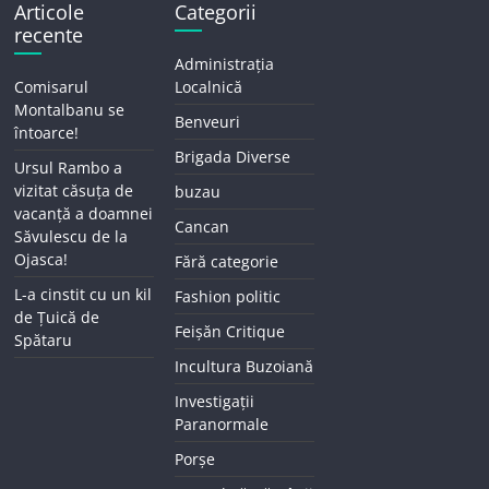
Articole
Categorii
recente
Administrația
Comisarul
Localnică
Montalbanu se
Benveuri
întoarce!
Brigada Diverse
Ursul Rambo a
vizitat căsuța de
buzau
vacanță a doamnei
Cancan
Săvulescu de la
Ojasca!
Fără categorie
L-a cinstit cu un kil
Fashion politic
de Țuică de
Feișăn Critique
Spătaru
Incultura Buzoiană
Investigații
Paranormale
Porșe