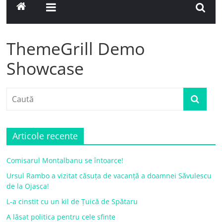
ThemeGrill Demo
Showcase
Articole recente
Comisarul Montalbanu se întoarce!
Ursul Rambo a vizitat căsuța de vacanță a doamnei Săvulescu
de la Ojasca!
L-a cinstit cu un kil de Țuică de Spătaru
A lăsat politica pentru cele sfinte