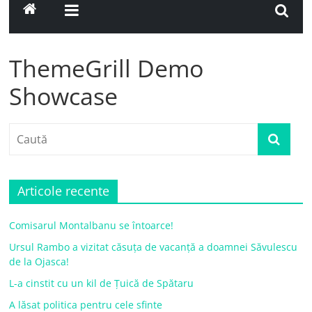
ThemeGrill Demo
Showcase
Articole recente
Comisarul Montalbanu se întoarce!
Ursul Rambo a vizitat căsuța de vacanță a doamnei Săvulescu
de la Ojasca!
L-a cinstit cu un kil de Țuică de Spătaru
A lăsat politica pentru cele sfinte