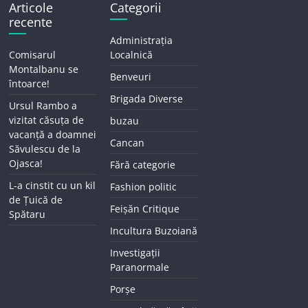
Articole
Categorii
recente
Administrația
Comisarul
Localnică
Montalbanu se
Benveuri
întoarce!
Brigada Diverse
Ursul Rambo a
vizitat căsuța de
buzau
vacanță a doamnei
Cancan
Săvulescu de la
Ojasca!
Fără categorie
L-a cinstit cu un kil
Fashion politic
de Țuică de
Feișăn Critique
Spătaru
Incultura Buzoiană
Investigații
Paranormale
Porșe