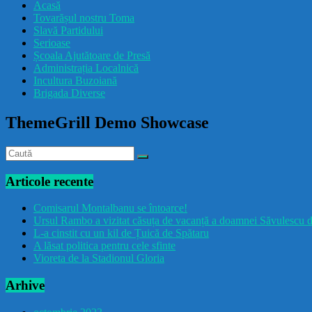
Acasă
Tovarășul nostru Toma
Slavă Partidului
Serioase
Școala Ajutătoare de Presă
Administrația Localnică
Incultura Buzoiană
Brigada Diverse
ThemeGrill Demo Showcase
Articole recente
Comisarul Montalbanu se întoarce!
Ursul Rambo a vizitat căsuța de vacanță a doamnei Săvulescu d
L-a cinstit cu un kil de Țuică de Spătaru
A lăsat politica pentru cele sfinte
Vioreta de la Stadionul Gloria
Arhive