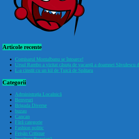
Articole recente
Comisarul Montalbanu se întoarce!
Ursul Rambo a vizitat căsuța de vacanță a doamnei Săvulescu d
L-a cinstit cu un kil de Țuică de Spătaru
Categorii
Administrația Localnică
Benveuri
Brigada Diverse
buzau
Cancan
Fără categorie
Fashion politic
Feișăn Critique
Incultura Buzoiană