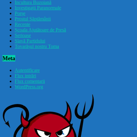
Incultura Buzoiană
Investigații Paranormale
Porșe
Prostul Săptămânii
Recente
Școala Ajutătoare de Presă
Serioase
Slavă Partidului
Tovarășul nostru Toma
Meta
Autentificare
Flux intrări
Flux comentarii
WordPress.org