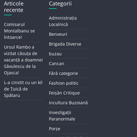
Articole
Categorii
recente
Administrația
Comisarul
Localnică
Montalbanu se
Benveuri
întoarce!
Brigada Diverse
Ursul Rambo a
vizitat căsuța de
buzau
vacanță a doamnei
Cancan
Săvulescu de la
Ojasca!
Fără categorie
L-a cinstit cu un kil
Fashion politic
de Țuică de
Feișăn Critique
Spătaru
Incultura Buzoiană
Investigații
Paranormale
Porșe