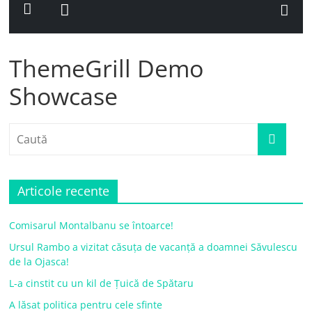
ThemeGrill Demo
Showcase
Articole recente
Comisarul Montalbanu se întoarce!
Ursul Rambo a vizitat căsuța de vacanță a doamnei Săvulescu
de la Ojasca!
L-a cinstit cu un kil de Țuică de Spătaru
A lăsat politica pentru cele sfinte