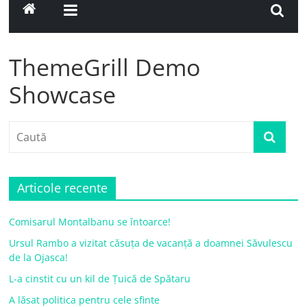
ThemeGrill Demo
Showcase
Articole recente
Comisarul Montalbanu se întoarce!
Ursul Rambo a vizitat căsuța de vacanță a doamnei Săvulescu
de la Ojasca!
L-a cinstit cu un kil de Țuică de Spătaru
A lăsat politica pentru cele sfinte