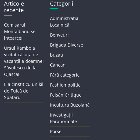
Articole
Categorii
recente
Administrația
Comisarul
Localnică
Montalbanu se
Benveuri
întoarce!
Brigada Diverse
Ursul Rambo a
vizitat căsuța de
buzau
vacanță a doamnei
Cancan
Săvulescu de la
Ojasca!
Fără categorie
L-a cinstit cu un kil
Fashion politic
de Țuică de
Feișăn Critique
Spătaru
Incultura Buzoiană
Investigații
Paranormale
Porșe